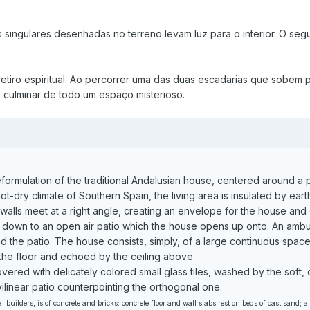
 singulares desenhadas no terreno levam luz para o interior. O se
etiro espiritual. Ao percorrer uma das duas escadarias que sobem
o culminar de todo um espaço misterioso.
ormulation of the traditional Andalusian house, centered around a p
t-dry climate of Southern Spain, the living area is insulated by eart
walls meet at a right angle, creating an envelope for the house and d
d down to an open air patio which the house opens up onto.
An ambul
d the patio. The house consists, simply, of a large continuous space
the floor and echoed by the ceiling above.
vered with delicately colored small glass tiles, washed by the soft,
rvilinear patio counterpointing the orthogonal one.
 builders, is of concrete and bricks: concrete floor and wall slabs rest on beds of cast sand; a