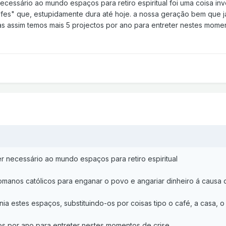
necessário ao mundo espaços para retiro espiritual foi uma coisa 
fes" que, estupidamente dura até hoje. a nossa geração bem que já
. mas assim temos mais 5 projectos por ano para entreter nestes mome
er necessário ao mundo espaços para retiro espiritual
romanos católicos para enganar o povo e angariar dinheiro á causa 
 estes espaços, substituindo-os por coisas tipo o café, a casa, o to
os por ano para entreter nestes momentos de crise