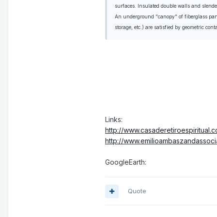
surfaces. Insulated double walls and slender
An underground "canopy" of fiberglass panel
storage, etc.) are satisfied by geometric con
Links:
http://www.casaderetiroespiritual.
http://www.emilioambaszandassoci
GoogleEarth:
Quote