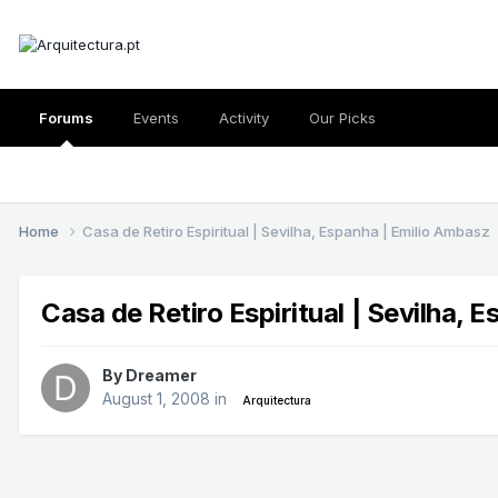
Forums
Events
Activity
Our Picks
Home
Casa de Retiro Espiritual | Sevilha, Espanha | Emilio Ambasz
Casa de Retiro Espiritual | Sevilha, 
By
Dreamer
August 1, 2008
in
Arquitectura