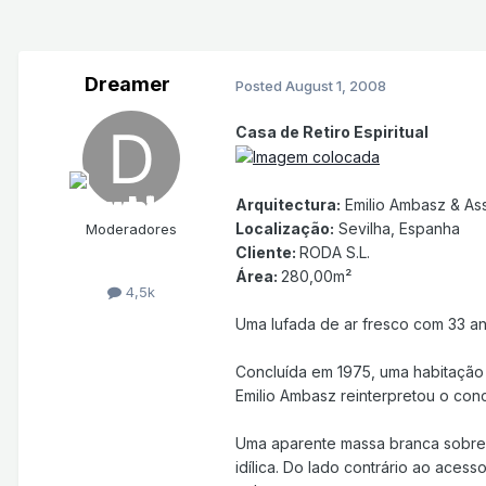
Dreamer
Posted
August 1, 2008
Casa de Retiro Espiritual
Arquitectura:
Emilio Ambasz & Ass
Localização:
Sevilha, Espanha
Moderadores
Cliente:
RODA S.L.
Área:
280,00m²
4,5k
Uma lufada de ar fresco com 33 ano
Concluída em 1975, uma habitação 
Emilio Ambasz reinterpretou o con
Uma aparente massa branca sobress
idílica. Do lado contrário ao aces