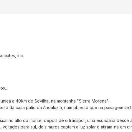
ociates, Inc.
s...
única a 40Km de Sevilha, na montanha "Sierra Morena".
ceito da casa pátio da Andaluzia, num objecto que na paisagem se t
ai no alto do monte, depois de o transpor, uma escadaria desce ao
so, voltados para sul, dois muros captam a luz solar e atiram-na em 