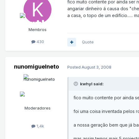
fico muito contente por ainda ser 
angariar dinheiro á causa dos "che
a casa, o topo de um edifício.....
Membros
430
Quote
nunomiguelneto
Posted
August 3, 2008
kwhyl said:
fico muito contente por ainda s
Moderadores
foi uma coisa inventada pelos 
a nossa geração bem que já bania
1,4k
mas assim temos mais 5 project