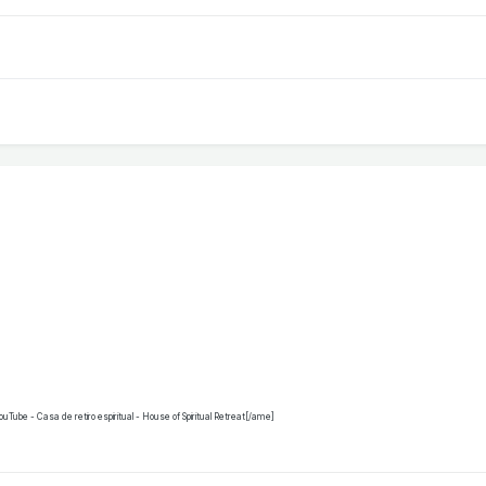
 - Casa de retiro espiritual - House of Spiritual Retreat[/ame]