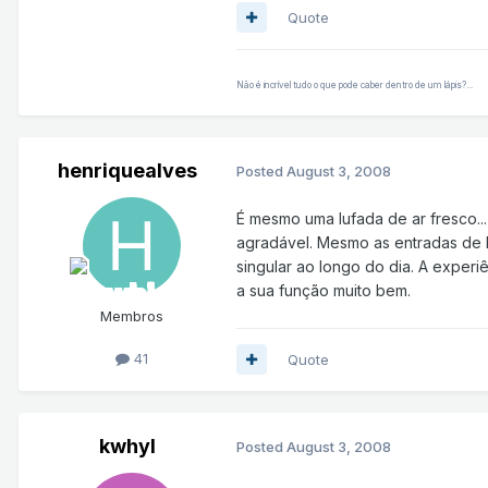
Quote
Não é incrível tudo o que pode caber dentro de um lápis?...
henriquealves
Posted
August 3, 2008
É mesmo uma lufada de ar fresco...
agradável. Mesmo as entradas de l
singular ao longo do dia. A experi
a sua função muito bem.
Membros
41
Quote
kwhyl
Posted
August 3, 2008