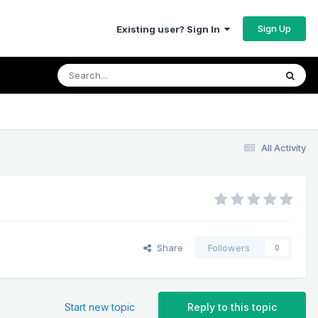
Sign Up
Existing user? Sign In
All Activity
Share
Followers
0
Start new topic
Reply to this topic