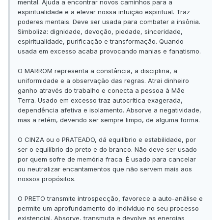
mental. Ajuda a encontrar novos caminhos para a
espiritualidade e a elevar nossa intuição espiritual. Traz
poderes mentais. Deve ser usada para combater a insônia.
Simboliza: dignidade, devoção, piedade, sinceridade,
espiritualidade, purificação e transformação. Quando
usada em excesso acaba provocando manias e fanatismo.
O MARROM representa a constância, a disciplina, a
uniformidade e a observação das regras. Atrai dinheiro
ganho através do trabalho e conecta a pessoa à Mãe
Terra. Usado em excesso traz autocrítica exagerada,
dependência afetiva e isolamento. Absorve a negatividade,
mas a retém, devendo ser sempre limpo, de alguma forma.
O CINZA ou o PRATEADO, dá equilíbrio e estabilidade, por
ser o equilíbrio do preto e do branco. Não deve ser usado
por quem sofre de memória fraca. É usado para cancelar
ou neutralizar encantamentos que não servem mais aos
nossos propósitos.
O PRETO transmite introspecção, favorece a auto-análise e
permite um aprofundamento do indivíduo no seu processo
existencial. Absorve, transmuta e devolve as energias