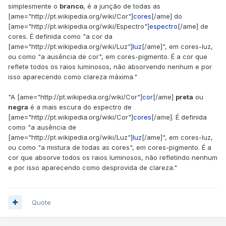
simplesmente o
branco
, é a junção de todas as
[ame="http://pt.wikipedia.org/wiki/Cor"]
cores
[/ame] do
[ame="http://pt.wikipedia.org/wiki/Espectro"]
espectro
[/ame] de
cores. É definida como "a cor da
[ame="http://pt.wikipedia.org/wiki/Luz"]
luz
[/ame]", em cores-luz,
ou como "a ausência de cor", em cores-pigmento. É a cor que
reflete todos os raios luminosos, não absorvendo nenhum e por
isso aparecendo como clareza máxima."
"A [ame="http://pt.wikipedia.org/wiki/Cor"]
cor
[/ame]
preta
ou
negra
é a mais escura do espectro de
[ame="http://pt.wikipedia.org/wiki/Cor"]
cores
[/ame]. É definida
como "a ausência de
[ame="http://pt.wikipedia.org/wiki/Luz"]
luz
[/ame]", em cores-luz,
ou como "a mistura de todas as cores", em cores-pigmento. É a
cor que absorve todos os raios luminosos, não refletindo nenhum
e por isso aparecendo como desprovida de clareza."
Quote