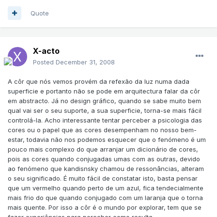
Quote
X-acto
Posted
December 31, 2008
A côr que nós vemos provém da refexão da luz numa dada
superficie e portanto não se pode em arquitectura falar da côr
em abstracto. Já no design gráfico, quando se sabe muito bem
qual vai ser o seu suporte, a sua superficie, torna-se mais fácil
controlá-la. Acho interessante tentar perceber a psicologia das
cores ou o papel que as cores desempenham no nosso bem-
estar, todavia não nos podemos esquecer que o fenómeno é um
pouco mais complexo do que arranjar um dicionário de cores,
pois as cores quando conjugadas umas com as outras, devido
ao fenómeno que kandisnsky chamou de ressonâncias, alteram
o seu significado. É muito fácil de constatar isto, basta pensar
que um vermelho quando perto de um azul, fica tendecialmente
mais frio do que quando conjugado com um laranja que o torna
mais quente. Por isso a côr é o mundo por explorar, tem que se
fazer experiências para perceber como resulta.