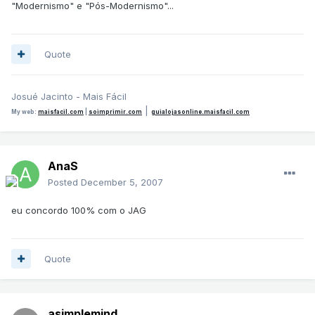
"Modernismo" e "Pós-Modernismo"...
Quote
Josué Jacinto - Mais Fácil
|
My web:
maisfacil.com
|
soimprimir.com
guialojasonline.maisfacil.com
AnaS
Posted
December 5, 2007
eu concordo 100% com o JAG
Quote
asimplemind