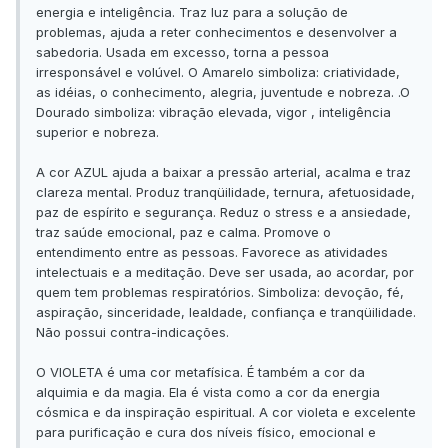
energia e inteligência. Traz luz para a solução de
problemas, ajuda a reter conhecimentos e desenvolver a
sabedoria. Usada em excesso, torna a pessoa
irresponsável e volúvel. O Amarelo simboliza: criatividade,
as idéias, o conhecimento, alegria, juventude e nobreza. .O
Dourado simboliza: vibração elevada, vigor , inteligência
superior e nobreza.
A cor AZUL ajuda a baixar a pressão arterial, acalma e traz
clareza mental. Produz tranqüilidade, ternura, afetuosidade,
paz de espírito e segurança. Reduz o stress e a ansiedade,
traz saúde emocional, paz e calma. Promove o
entendimento entre as pessoas. Favorece as atividades
intelectuais e a meditação. Deve ser usada, ao acordar, por
quem tem problemas respiratórios. Simboliza: devoção, fé,
aspiração, sinceridade, lealdade, confiança e tranqüilidade.
Não possui contra-indicações.
O VIOLETA é uma cor metafísica. É também a cor da
alquimia e da magia. Ela é vista como a cor da energia
cósmica e da inspiração espiritual. A cor violeta e excelente
para purificação e cura dos níveis físico, emocional e