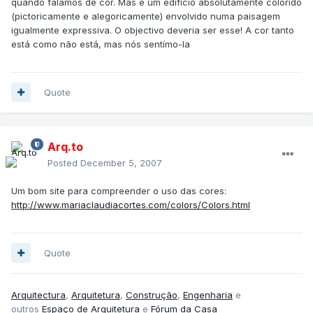
quando falamos de cor. Mas é um edifício absolutamente colorido
(pictoricamente e alegoricamente) envolvido numa paisagem
igualmente expressiva. O objectivo deveria ser esse! A cor tanto
está como não está, mas nós sentímo-la
Quote
Arq.to
Posted
December 5, 2007
Um bom site para compreender o uso das cores:
http://www.mariaclaudiacortes.com/colors/Colors.html
Quote
Arquitectura
,
Arquitetura
,
Construção
,
Engenharia
e
outros
Espaço de Arquitetura
e
Fórum da Casa