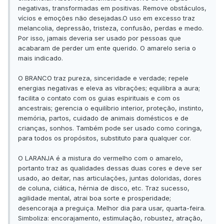
negativas, transformadas em positivas. Remove obstáculos,
vícios e emoções não desejadas.O uso em excesso traz
melancolia, depressão, tristeza, confusão, perdas e medo.
Por isso, jamais deveria ser usado por pessoas que
acabaram de perder um ente querido. O amarelo seria o
mais indicado.
O BRANCO traz pureza, sinceridade e verdade; repele
energias negativas e eleva as vibrações; equilibra a aura;
facilita o contato com os guias espirituais e com os
ancestrais; gerencia o equilíbrio interior, proteção, instinto,
memória, partos, cuidado de animais domésticos e de
crianças, sonhos. Também pode ser usado como coringa,
para todos os propósitos, substituto para qualquer cor.
O LARANJA é a mistura do vermelho com o amarelo,
portanto traz as qualidades dessas duas cores e deve ser
usado, ao deitar, nas articulações, juntas doloridas, dores
de coluna, ciática, hérnia de disco, etc. Traz sucesso,
agilidade mental, atrai boa sorte e prosperidade;
desencoraja a preguiça. Melhor dia para usar, quarta-feira.
Simboliza: encorajamento, estimulação, robustez, atração,