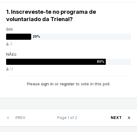
1. Inscreveste-te no programa de
voluntariado da Trienal?
Sim
3
NÃ£o
12
Please
sign in
or
register
to vote in this poll.
PREV
Page 1 of 2
NEXT