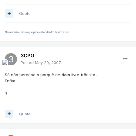
Quote
Não é incrível tudo o que pode caber dentro de um lápis?...
3CPO
Posted
May 29, 2007
Só não percebo o porquê de
dois
livre-trânsito...
Enfim...
:)
Quote