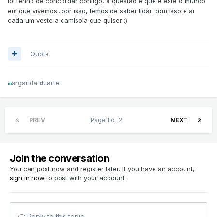
lol tenho de concordar contigo, a questão é que é este o mundo
em que vivemos...por isso, temos de saber lidar com isso e ai
cada um veste a camisola que quiser :)
Quote
argarida
uarte
d
m
PREV
Page 1 of 2
NEXT
Join the conversation
You can post now and register later. If you have an account,
sign in now
to post with your account.
Reply to this topic...