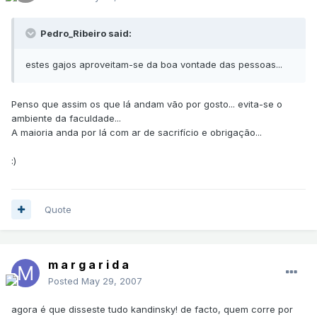
Pedro_Ribeiro said:
estes gajos aproveitam-se da boa vontade das pessoas...
Penso que assim os que lá andam vão por gosto... evita-se o
ambiente da faculdade...
A maioria anda por lá com ar de sacrifício e obrigação...
:)
Quote
m a r g a r i d a
Posted
May 29, 2007
agora é que disseste tudo kandinsky! de facto, quem corre por