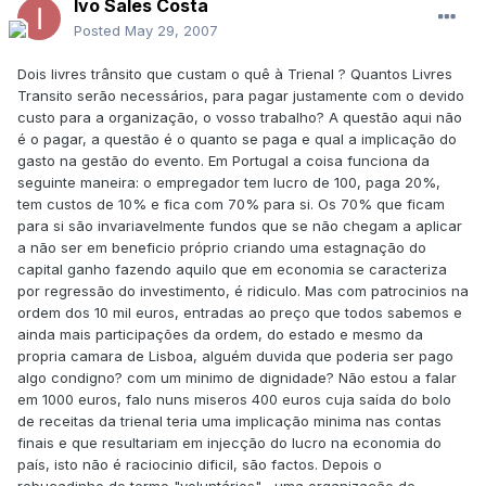
Ivo Sales Costa
Posted
May 29, 2007
Dois livres trânsito que custam o quê à Trienal ? Quantos Livres
Transito serão necessários, para pagar justamente com o devido
custo para a organização, o vosso trabalho? A questão aqui não
é o pagar, a questão é o quanto se paga e qual a implicação do
gasto na gestão do evento. Em Portugal a coisa funciona da
seguinte maneira: o empregador tem lucro de 100, paga 20%,
tem custos de 10% e fica com 70% para si. Os 70% que ficam
para si são invariavelmente fundos que se não chegam a aplicar
a não ser em beneficio próprio criando uma estagnação do
capital ganho fazendo aquilo que em economia se caracteriza
por regressão do investimento, é ridiculo. Mas com patrocinios na
ordem dos 10 mil euros, entradas ao preço que todos sabemos e
ainda mais participações da ordem, do estado e mesmo da
propria camara de Lisboa, alguém duvida que poderia ser pago
algo condigno? com um minimo de dignidade? Não estou a falar
em 1000 euros, falo nuns miseros 400 euros cuja saída do bolo
de receitas da trienal teria uma implicação minima nas contas
finais e que resultariam em injecção do lucro na economia do
país, isto não é raciocinio dificil, são factos. Depois o
rebuçadinho do termo "voluntários"... uma organização de