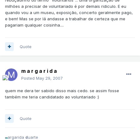
milhões a precisar de voluntariado é por demais ridiculo. E eu
quando vou a um museu, exposição, concerto geralmente pago,
e bem! Mas se por lá andasse a trabalhar de certeza que me
pagariam qualquer coisinha....
Quote
m a r g a r i d a
Posted
May 29, 2007
quem me dera ter sabido disso mais cedo. se assim fosse
também me teria candidatado ao voluntariado :)
Quote
argarida
uarte
d
m