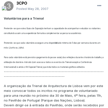
3CPO
Posted
May 28, 2007
Voluntários para a Trienal
Pretende-se que estes Guias de Exposição tenham a capacidade de acompanhar e elucidar os visitantes
constituindo assim uma experiência formativa complementar ao percurso académico.
Pretende-se que cada voluntário assegure uma disponibilidade mínima de 5 dias por semana durante um
mês (Junho ou Julho).
Para cada voluntário está previsto o pagamento do passe social; das refeições durante o horário de trabalho; a
atribuição de dois livre-trânsito (com acesso a todos os eventos da Trienal excepto a Conferência
Internacional) e ainda o Kit Especial Trienal, que inclui todos os materiais gráficos editados.
---------------------------------------------------------------------
------------------------------------------
A organização da Trienal de Arquitectura de Lisboa vem por este
meio convocar todos os incritos no programa de voluntariado
para uma reunião no próximo dia 30 de Maio, 4ª feira, pelas 11h,
no Pavilhão de Portugal (Parque das Nações, Lisboa).
Devem dirigir-se à entrada do Pavilhão, onde serão recebidos por