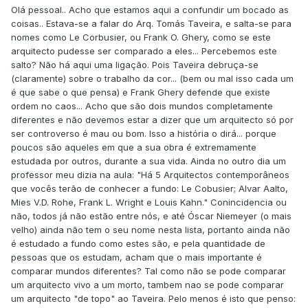
Olá pessoal.. Acho que estamos aqui a confundir um bocado as
coisas.. Estava-se a falar do Arq. Tomás Taveira, e salta-se para
nomes como Le Corbusier, ou Frank O. Ghery, como se este
arquitecto pudesse ser comparado a eles... Percebemos este
salto? Não há aqui uma ligação. Pois Taveira debruça-se
(claramente) sobre o trabalho da cor... (bem ou mal isso cada um
é que sabe o que pensa) e Frank Ghery defende que existe
ordem no caos... Acho que são dois mundos completamente
diferentes e não devemos estar a dizer que um arquitecto só por
ser controverso é mau ou bom. Isso a história o dirá... porque
poucos são aqueles em que a sua obra é extremamente
estudada por outros, durante a sua vida. Ainda no outro dia um
professor meu dizia na aula: "Há 5 Arquitectos contemporâneos
que vocês terão de conhecer a fundo: Le Cobusier; Alvar Aalto,
Mies V.D. Rohe, Frank L. Wright e Louis Kahn." Conincidencia ou
não, todos já não estão entre nós, e até Óscar Niemeyer (o mais
velho) ainda não tem o seu nome nesta lista, portanto ainda não
é estudado a fundo como estes são, e pela quantidade de
pessoas que os estudam, acham que o mais importante é
comparar mundos diferentes? Tal como não se pode comparar
um arquitecto vivo a um morto, tambem nao se pode comparar
um arquitecto "de topo" ao Taveira. Pelo menos é isto que penso: