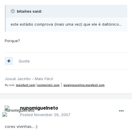
bitaites said:
este estádio comprova (mais uma vez) que ele é daltónico...
Porque?
Quote
Josué Jacinto - Mais Fácil
|
My web:
maisfacil.com
|
soimprimir.com
guialojasonline.maisfacil.com
nunomiguelneto
Posted
November 26, 2007
cores vivinhas... :)