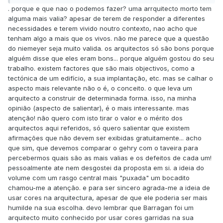
. porque e que nao o podemos fazer? uma arrquitecto morto tem
alguma mais valia? apesar de terem de responder a diferentes
necessidades e terem vivido noutro contexto, nao acho que
tenham algo a mais que os vivos. não me parece que a questão
do niemeyer seja muito valida. os arquitectos só são bons porque
alguém disse que eles eram bons... porque alguém gostou do seu
trabalho. existem factores que são mais objectivos, como a
tectónica de um edifício, a sua implantação, etc. mas se calhar o
aspecto mais relevante não o é, o conceito. o que leva um
arquitecto a construir de determinada forma. isso, na minha
opinião (aspecto de salientar), é o mais interessante. mas
atenção! não quero com isto tirar o valor e o mérito dos
arquitectos aqui referidos, só quero salientar que existem
afirmações que não devem ser exibidas gratuitamente... acho
que sim, que devemos comparar o gehry com o taveira para
percebermos quais são as mais valias e os defeitos de cada um!
pessoalmente ate nem desgostei da proposta em si. a ideia do
volume com um rasgo central mais "puxada" um bocadito
chamou-me a atenção. e para ser sincero agrada-me a ideia de
usar cores na arquitectura, apesar de que ele poderia ser mais
humilde na sua escolha. devo lembrar que Barragan foi um
arquitecto muito conhecido por usar cores garridas na sua