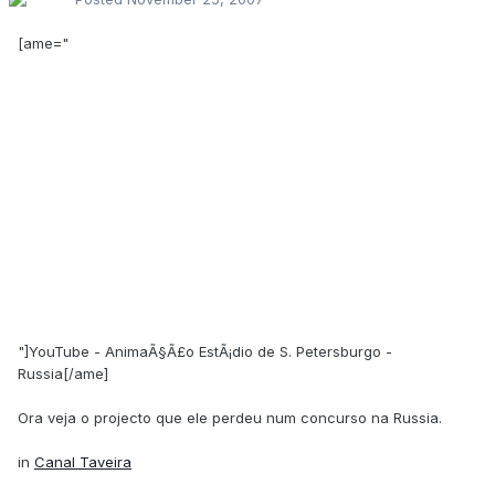
[ame="
"]YouTube - AnimaÃ§Ã£o EstÃ¡dio de S. Petersburgo -
Russia[/ame]
Ora veja o projecto que ele perdeu num concurso na Russia.
in
Canal Taveira