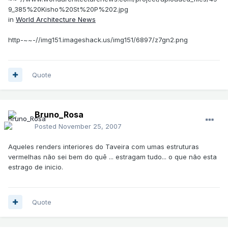
9_385%20Kisho%20St%20P%202.jpg
in
World Architecture News
http-~~-//img151.imageshack.us/img151/6897/z7gn2.png
Quote
Bruno_Rosa
Posted
November 25, 2007
Aqueles renders interiores do Taveira com umas estruturas
vermelhas não sei bem do quê ... estragam tudo... o que não esta
estrago de inicio.
Quote