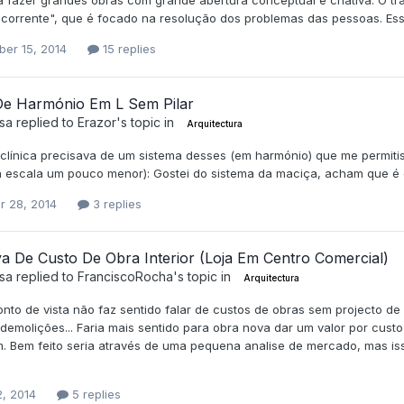
a fazer grandes obras com grande abertura conceptual e criativa. O tr
"corrente", que é focado na resolução dos problemas das pessoas. Ess
er 15, 2014
15 replies
De Harmónio Em L Sem Pilar
sa
replied to
Erazor
's topic in
Arquitectura
clínica precisava de um sistema desses (em harmónio) que me permitis
a escala um pouco menor): Gostei do sistema da maciça, acham que é 
r 28, 2014
3 replies
va De Custo De Obra Interior (Loja Em Centro Comercial)
sa
replied to
FranciscoRocha
's topic in
Arquitectura
nto de vista não faz sentido falar de custos de obras sem projecto de 
demolições... Faria mais sentido para obra nova dar um valor por cust
m. Bem feito seria através de uma pequena analise de mercado, mas i
2, 2014
5 replies