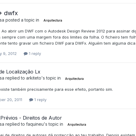
> dwfx
sa
posted a topic in
Arquitectura
, Ao abrir um DWF com o Autodesk Design Review 2012 para assinar dig
sempre com uma margem fora dos limites da folha. O ficheiro tem fo
nte tento gravar um ficheiro DWF para DWFx. Alguém tem alguma dica pa
y 9, 2012
1 reply
de Localização Lx
sa
replied to
arkiteto
's topic in
Arquitectura
 existe também precisamente para esse efeito, portanto sim.
er 20, 2011
1 reply
Prévios - Direitos de Autor
sa
replied to
faquineu
's topic in
Arquitectura
 lei de direitos de autores dá protecção ao teu trabalho. Depois exis