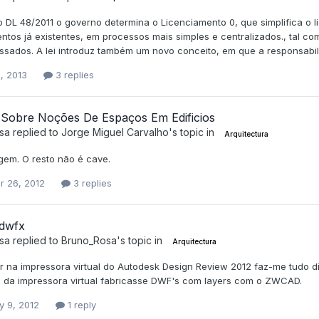
o DL 48/2011 o governo determina o Licenciamento 0, que simplifica o 
ntos já existentes, em processos mais simples e centralizados., tal 
essados. A lei introduz também um novo conceito, em que a responsabi
, 2013
3 replies
 Sobre Noções De Espaços Em Edificios
sa
replied to
Jorge Miguel Carvalho
's topic in
Arquitectura
gem. O resto não é cave.
r 26, 2012
3 replies
 dwfx
sa
replied to
Bruno_Rosa
's topic in
Arquitectura
ir na impressora virtual do Autodesk Design Review 2012 faz-me tudo di
 da impressora virtual fabricasse DWF's com layers com o ZWCAD.
y 9, 2012
1 reply