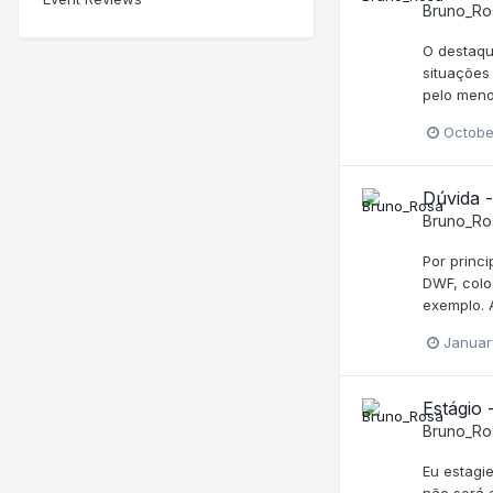
Bruno_Ro
O destaqu
situações
pelo meno
Octobe
Dúvida -
Bruno_Ro
Por princ
DWF, colo
exemplo. 
Januar
Estágio
Bruno_Ro
Eu estagi