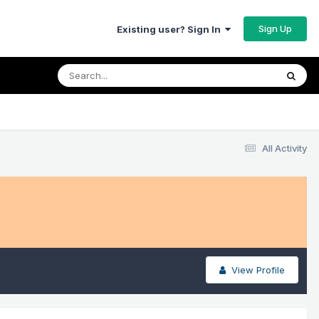
Sign Up
Existing user? Sign In
All Activity
View Profile