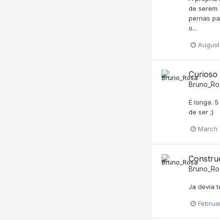
de serem 
pernas pa
o...
August
Curioso
Bruno_Ro
É longa. 
de ser ;)
March 
Constru
Bruno_Ro
Ja devia t
Februar