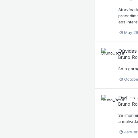
Através d
procedime
aos inter
May 28
Dúvidas
Bruno_Ro
Só a gara
Octobe
Dwf -->
Bruno_Ro
Se imprim
a malvada
Januar