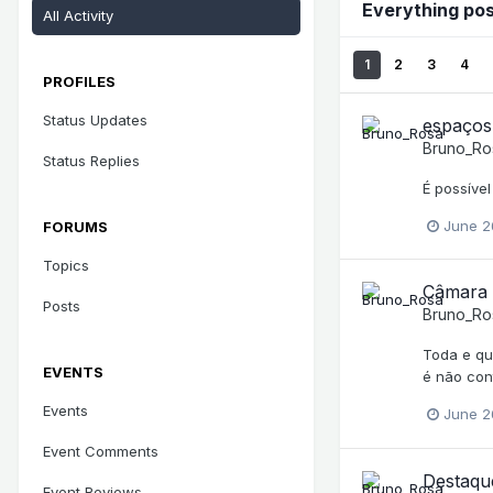
Everything po
All Activity
1
2
3
4
PROFILES
Status Updates
espaços
Bruno_Ro
Status Replies
É possíve
June 2
FORUMS
Topics
Câmara M
Posts
Bruno_Ro
Toda e qua
EVENTS
é não cont
Events
June 2
Event Comments
Destaque
Event Reviews