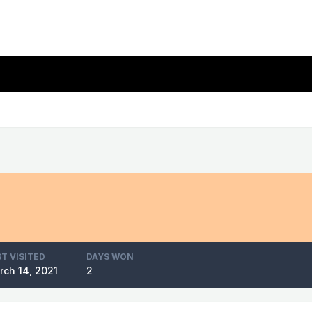
T VISITED
DAYS WON
rch 14, 2021
2