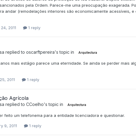
sancionados pela Ordem. Parece-me uma preocupação exagerada. Pod
ra andar (remodelações interiores são economicamente acessíveis, e o 
 24, 2011
1 reply
sa
replied to
oscarftpereira
's topic in
Arquitectura
5 anos mais estágio parece uma eternidade. Se ainda se perder mais a
25, 2011
1 reply
ção Agrícola
sa
replied to
CCoelho
's topic in
Arquitectura
er feito um telefonema para a entidade licenciadora e questionar.
y 9, 2011
1 reply