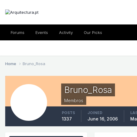
Forums
Events
Activity
Our Picks
Home
Bruno_Rosa
Bruno_Rosa
Membros
POSTS
JOINED
LAS
1337
June 16, 2006
Ma