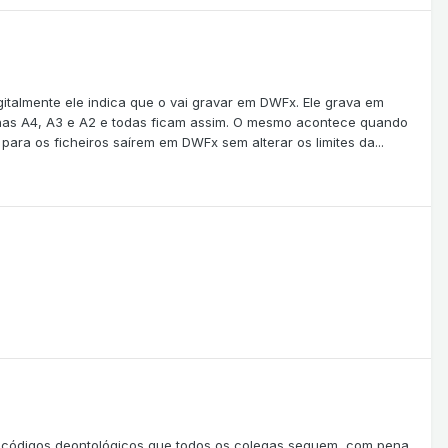
italmente ele indica que o vai gravar em DWFx. Ele grava em
lhas A4, A3 e A2 e todas ficam assim. O mesmo acontece quando
ra os ficheiros saírem em DWFx sem alterar os limites da...
tem códigos deontológicos que todos os colegas seguem, com pena