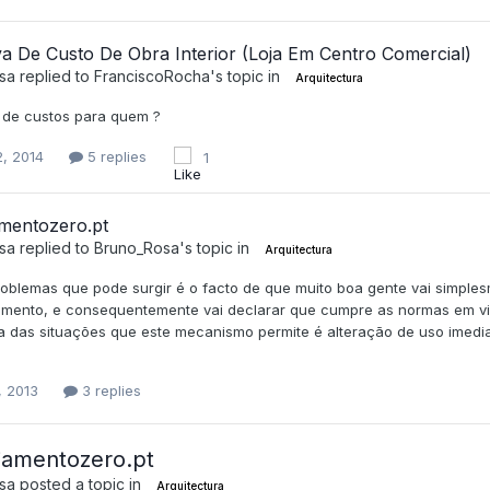
va De Custo De Obra Interior (Loja Em Centro Comercial)
sa
replied to
FranciscoRocha
's topic in
Arquitectura
a de custos para quem ?
2, 2014
5 replies
1
amentozero.pt
sa
replied to
Bruno_Rosa
's topic in
Arquitectura
oblemas que pode surgir é o facto de que muito boa gente vai simples
imento, e consequentemente vai declarar que cumpre as normas em vig
a das situações que este mecanismo permite é alteração de uso imed
, 2013
3 replies
iamentozero.pt
sa
posted a topic in
Arquitectura