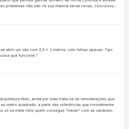
abalho que permite ganhar dinheiro de forma continua e estável
es problemas não são na sua maioria obras novas, concursos...
se abrir um vão com 2,5 x 2 metros, com folhas opacas. Tipo
coisa que funcione ?
arquitetura feito, ainda por mais trata-se de remodelações que
o ao metro quadrado, a partir das referências que normalmente
sso só se mete nisto quem consegue "mexer" com as variáveis,