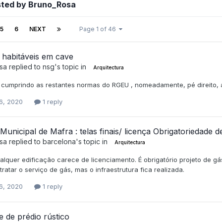
sted by Bruno_Rosa
5
6
NEXT
Page 1 of 46
 habitáveis em cave
sa
replied to
nsg
's topic in
Arquitectura
l cumprindo as restantes normas do RGEU , nomeadamente, pé direito,
6, 2020
1 reply
unicipal de Mafra : telas finais/ licença Obrigatoriedade 
sa
replied to
barcelona
's topic in
Arquitectura
lquer edificação carece de licenciamento. É obrigatório projeto de gás
ratar o serviço de gás, mas o infraestrutura fica realizada.
6, 2020
1 reply
 de prédio rústico