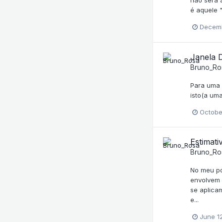
não será 
é aquele 
Decemb
Janela 
Bruno_Ro
Para uma 
isto(a um
Octobe
Estimati
Bruno_Ro
No meu po
envolvem 
se aplica
e...
June 1