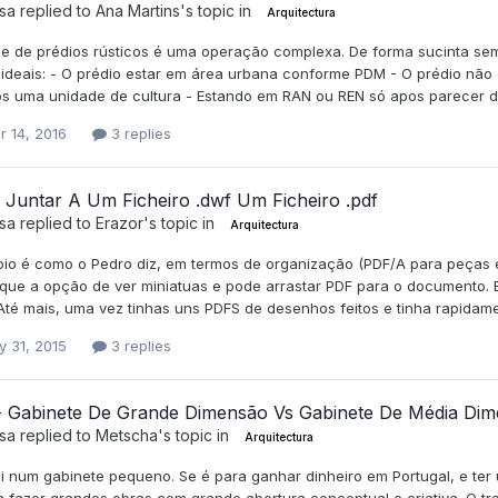
sa
replied to
Ana Martins
's topic in
Arquitectura
e de prédios rústicos é uma operação complexa. De forma sucinta sem
 ideais: - O prédio estar em área urbana conforme PDM - O prédio não
s uma unidade de cultura - Estando em RAN ou REN só apos parecer da 
r 14, 2016
3 replies
 Juntar A Um Ficheiro .dwf Um Ficheiro .pdf
sa
replied to
Erazor
's topic in
Arquitectura
ipio é como o Pedro diz, em termos de organização (PDF/A para peças 
que a opção de ver miniatuas e pode arrastar PDF para o documento. Eu
Até mais, uma vez tinhas uns PDFS de desenhos feitos e tinha rapidam
y 31, 2015
3 replies
 - Gabinete De Grande Dimensão Vs Gabinete De Média Di
sa
replied to
Metscha
's topic in
Arquitectura
ei num gabinete pequeno. Se é para ganhar dinheiro em Portugal, e ter