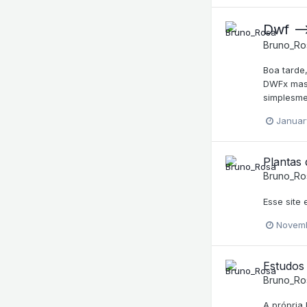
Dwf --
Bruno_Ro
Boa tarde
DWFx mas 
simplesme
Januar
Plantas 
Bruno_Ro
Esse site
Novemb
Estudos 
Bruno_Ro
A própria