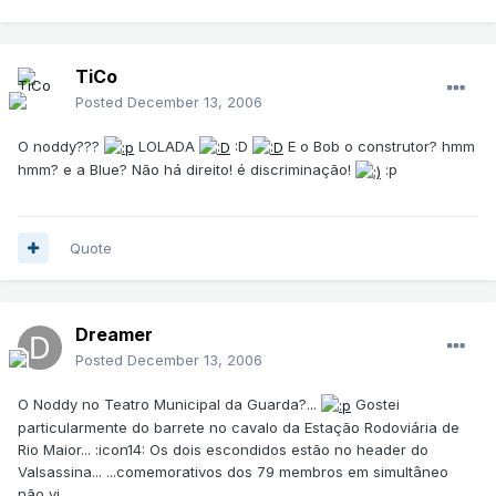
TiCo
Posted
December 13, 2006
O noddy???
LOLADA
:D
E o Bob o construtor? hmm
hmm? e a Blue? Não há direito! é discriminação!
:p
Quote
Dreamer
Posted
December 13, 2006
O Noddy no Teatro Municipal da Guarda?...
Gostei
particularmente do barrete no cavalo da Estação Rodoviária de
Rio Maior... :icon14: Os dois escondidos estão no header do
Valsassina... ...comemorativos dos 79 membros em simultâneo
não vi...