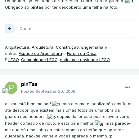
Os headers já têm todos a referência à obra e ao arquitecto.
Obrigado ao
pintas
por ter descoberto uma falha na foto.
Quote
Arquitectura
,
Arquitetura
,
Construção
,
Engenharia
e
outros
Espaço de Arquitetura
e
Fórum da Casa
E
LEGO
,
Comunidade LEGO
,
notícias e novidade LEGO
pinTas
Posted
September 20, 2006
assim está bem melhor!
com o nome e localização das fotos
até descobri que existem mais umas fotos de uma obra da
guarda nos headers...
depois de ler este post estive a ver o
header do teatro de novo, e está bem melhor
, mas parece-
me que há uma linha da estereotomia do betão que aparece
quebrada. hão-de ver se a vocês aparece o mesmo. :p