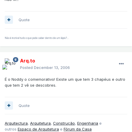
Quote
Não é incrível tudo o que pode caber dentro de um lápis?...
Arq.to
Posted
December 13, 2006
É o Noddy o comemorativo! Existe um que tem 3 chapéus e outro
que tem 2 vê se descobres.
Quote
Arquitectura
,
Arquitetura
,
Construção
,
Engenharia
e
outros
Espaço de Arquitetura
e
Fórum da Casa