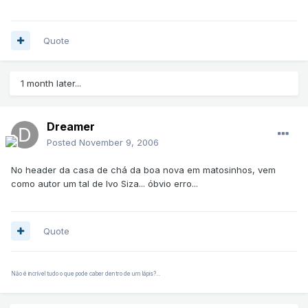
Quote
1 month later...
Dreamer
Posted
November 9, 2006
No header da casa de chá da boa nova em matosinhos, vem
como autor um tal de Ivo Siza... óbvio erro...
Quote
Não é incrível tudo o que pode caber dentro de um lápis?...