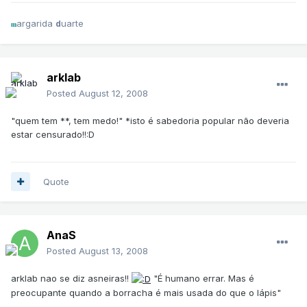
argarida
uarte
d
m
arklab
Posted
August 12, 2008
"quem tem **, tem medo!" *isto é sabedoria popular não deveria
estar censurado!!:D
Quote
AnaS
Posted
August 13, 2008
arklab nao se diz asneiras!!
"É humano errar. Mas é
preocupante quando a borracha é mais usada do que o lápis"