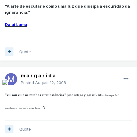
"A arte de escutar é como uma luz que dissipa a escuridão da
ignorância."
Dalai Lama
Quote
m a r g a r i d a
Posted
August 12, 2008
"eu sou eu e as minhas circunstâncias"
jose ortega y gasset
- filósofo espanhol
:D
acenta-me que nem uma luva
Quote