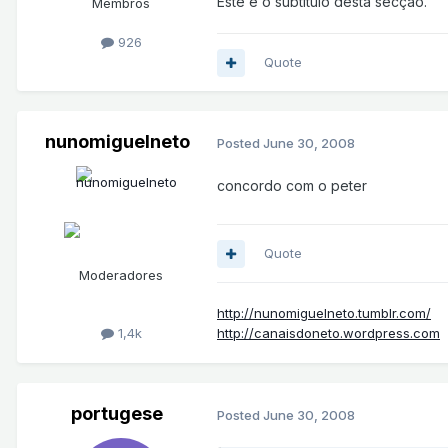
Este é o subtítulo desta secção.
Membros
926
Quote
nunomiguelneto
Posted
June 30, 2008
concordo com o peter
Quote
Moderadores
http://nunomiguelneto.tumblr.com/
1,4k
http://canaisdoneto.wordpress.com
portugese
Posted
June 30, 2008