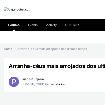
Forums
Events
Activity
Our Picks
Home
Arranha-céus mais arrojados dos ultimos tempo
Arranha-céus mais arrojados dos ul
By
portugese
June 30, 2008
in
Arquitectura