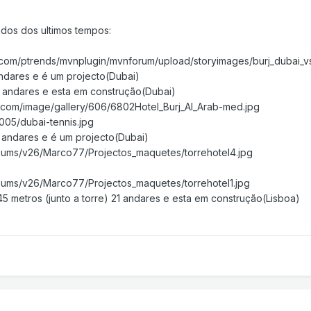
ados dos ultimos tempos:
com/ptrends/mvnplugin/mvnforum/upload/storyimages/burj_dubai_vs
ndares e é um projecto(Dubai)
andares e esta em construção(Dubai)
.com/image/gallery/606/6802Hotel_Burj_Al_Arab-med.jpg
005/dubai-tennis.jpg
andares e é um projecto(Dubai)
bums/v26/Marco77/Projectos_maquetes/torrehotel4.jpg
bums/v26/Marco77/Projectos_maquetes/torrehotel1.jpg
 metros (junto a torre) 21 andares e esta em construção(Lisboa)