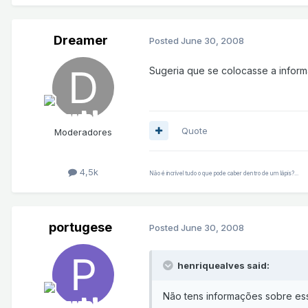
Dreamer
Posted
June 30, 2008
Sugeria que se colocasse a inform
Quote
Moderadores
4,5k
Não é incrível tudo o que pode caber dentro de um lápis?...
portugese
Posted
June 30, 2008
henriquealves said:
Não tens informações sobre ess