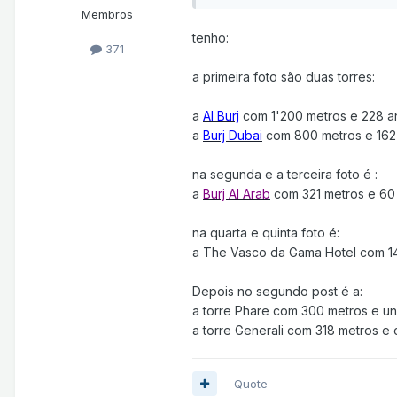
Membros
tenho:
371
a primeira foto são duas torres:
a
Al Burj
com 1'200 metros e 228 a
a
Burj Dubai
com 800 metros e 162 
na segunda e a terceira foto é :
a
Burj Al Arab
com 321 metros e 60 
na quarta e quinta foto é:
a The Vasco da Gama Hotel com 145
Depois no segundo post é a:
a torre Phare com 300 metros e un
a torre Generali com 318 metros e
Quote