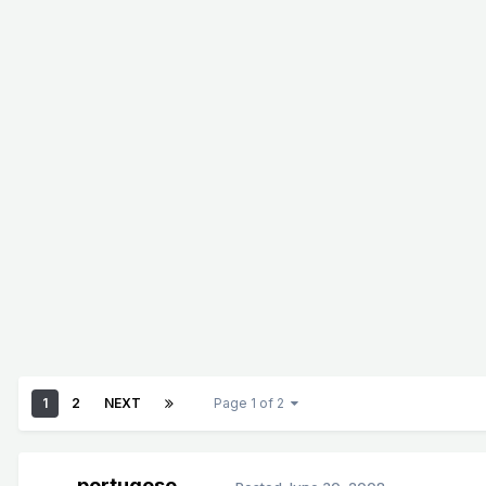
1
2
NEXT
Page 1 of 2
portugese