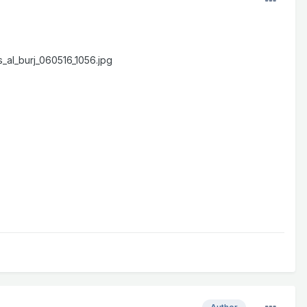
_al_burj_060516_1056.jpg