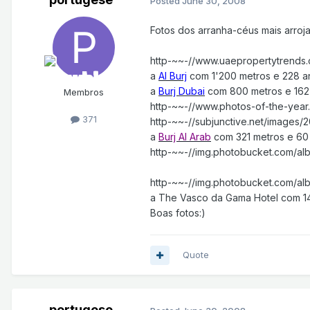
Posted
June 30, 2008
Fotos dos arranha-céus mais arroj
http-~~-//www.uaepropertytrends.
a
Al Burj
com 1'200 metros e 228 a
a
Burj Dubai
com 800 metros e 162 
Membros
http-~~-//www.photos-of-the-year
371
http-~~-//subjunctive.net/images/2
a
Burj Al Arab
com 321 metros e 60 
http-~~-//img.photobucket.com/al
http-~~-//img.photobucket.com/al
a The Vasco da Gama Hotel com 145
Boas fotos:)
Quote
portugese