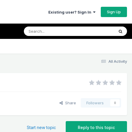
Sign Up
Existing user? Sign In
All Activity
Share
Followers
0
Start new topic
Reply to this topic