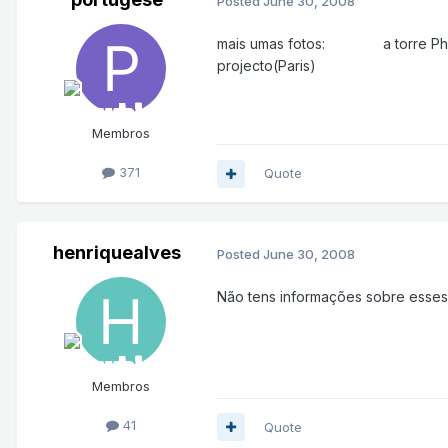
Posted
June 30, 2008
mais umas fotos:
a torre P
projecto(Paris)
Membros
371
Quote
henriquealves
Posted
June 30, 2008
Não tens informações sobre esses 
Membros
41
Quote