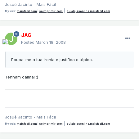
Josué Jacinto - Mais Fácil
|
My web:
maisfacil.com
|
soimprimir.com
guialojasonline.maisfacil.com
JAG
Posted
March 18, 2008
Poupa-me a tua ironia e justifica o tópico.
Tenham calma! :)
Josué Jacinto - Mais Fácil
|
My web:
maisfacil.com
|
soimprimir.com
guialojasonline.maisfacil.com