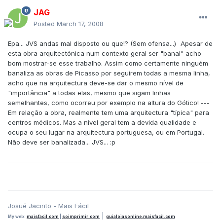
JAG
Posted
March 17, 2008
Epa... JVS andas mal disposto ou que!? (Sem ofensa...)
Apesar de
esta obra arquitectónica num contexto geral ser "banal" acho
bom mostrar-se esse trabalho. Assim como certamente ninguém
banaliza as obras de Picasso por seguírem todas a mesma linha,
acho que na arquitectura deve-se dar o mesmo nível de
"importância" a todas elas, mesmo que sigam linhas
semelhantes, como ocorreu por exemplo na altura do Gótico! ---
Em relação a obra, realmente tem uma arquitectura "típica" para
centros médicos. Mas a nível geral tem a devida qualidade e
ocupa o seu lugar na arquitectura portuguesa, ou em Portugal.
Não deve ser banalizada... JVS... :p
Josué Jacinto - Mais Fácil
|
My web:
maisfacil.com
|
soimprimir.com
guialojasonline.maisfacil.com