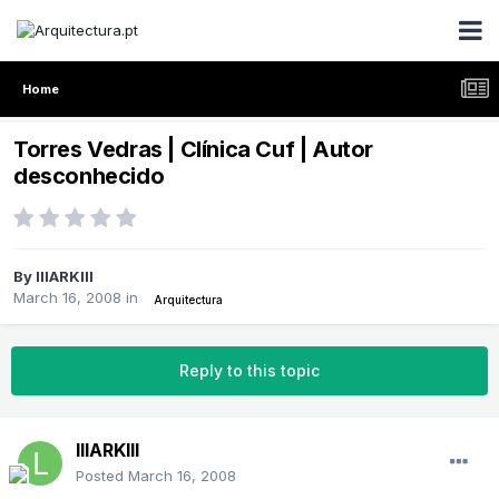
Home
Torres Vedras | Clínica Cuf | Autor
desconhecido
By
lllARKlll
March 16, 2008
in
Arquitectura
Reply to this topic
lllARKlll
Posted
March 16, 2008