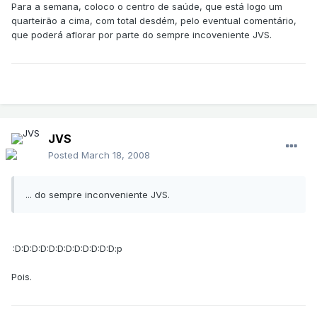
Para a semana, coloco o centro de saúde, que está logo um
quarteirão a cima, com total desdém, pelo eventual comentário,
que poderá aflorar por parte do sempre incoveniente JVS.
JVS
Posted
March 18, 2008
... do sempre inconveniente JVS.
:D:D:D:D:D:D:D:D:D:D:D:D:p
Pois.