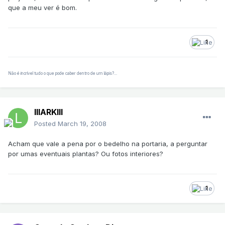
que a meu ver é bom.
1
Não é incrível tudo o que pode caber dentro de um lápis?...
lllARKlll
Posted
March 19, 2008
Acham que vale a pena por o bedelho na portaria, a perguntar
por umas eventuais plantas? Ou fotos interiores?
1