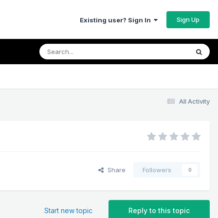
Sign Up
Existing user? Sign In
All Activity
Share
Followers
0
Start new topic
Reply to this topic