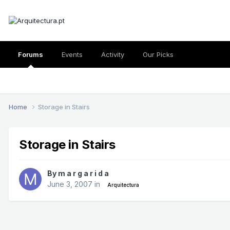
Forums
Events
Activity
Our Picks
Home
Storage in Stairs
Storage in Stairs
By
m a r g a r i d a
June 3, 2007
in
Arquitectura