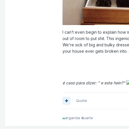
I can’t even begin to explain how m
out of room to put shit. This ingeni
We’re sick of big and bulky dressers
your house ever gets broken into
é caso para dizer: " e esta hein?"
Quote
argarida
uarte
d
m