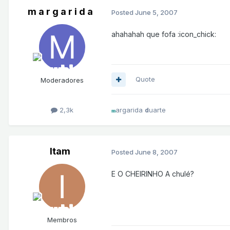
m a r g a r i d a
Posted
June 5, 2007
ahahahah que fofa :icon_chick:
Quote
Moderadores
2,3k
argarida
uarte
d
m
Itam
Posted
June 8, 2007
E O CHEIRINHO A chulé?
Membros