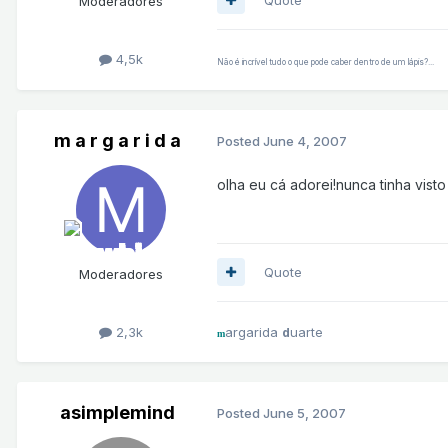
Moderadores
4,5k
Não é incrível tudo o que pode caber dentro de um lápis?...
m a r g a r i d a
Posted
June 4, 2007
olha eu cá adorei!nunca tinha visto t
Quote
Moderadores
2,3k
argarida
uarte
d
m
asimplemind
Posted
June 5, 2007