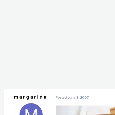
m a r g a r i d a
Posted
June 3, 2007