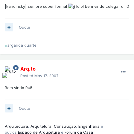
|kandinsky| sempre super formal
lolol bem vindo colega rui :D
Quote
argarida
uarte
d
m
Arq.to
Posted
May 17, 2007
Bem vindo Rui!
Quote
Arquitectura
,
Arquitetura
,
Construção
,
Engenharia
e
outros
Espaço de Arquitetura
e
Fórum da Casa