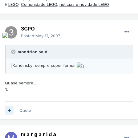
E
LEGO
,
Comunidade LEGO
,
notícias e novidade LEGO
3CPO
Posted
May 17, 2007
mondrian said:
|Kandinsky| sempre super formal
Quase sempre...
:D
Quote
m a r g a r i d a