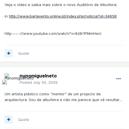
Veja o vídeo e saiba mais sobre o novo Auditório de Albufeira:
in
http://www.barlavento.online.pt/index.php/noticia?id=34658
http-~~-//www.youtube.com/watch?v=8zBr1FMmHwU
Quote
nunomiguelneto
Posted
July 30, 2009
Um artista plástico como "mentor" de um projecto de
arquitectura. Sou de albufeira e não me parece que vá resultar...
Quote