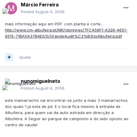
Márcio Ferreira
Posted
August 4, 2009
mais informação aqui em PDF. com planta e corte...
http://www.cm-albufeira.pt/NR/rdonlyres/7FCA56F1-A326-4651-
9515-71BA5A37B4E0/0/GrandeAudit%C3%B3rioAlbufeira.pdf
Quote
nunomiguelneto
Posted
August 4, 2009
este mamarracho vai encontrar-se junto a mais 3 mamarrachos
dos quais 1 ja esta de pé. E o local fica mesmo à entrada de
Albufeira, para quem sai da auto-estrada em direcção a
Albufeira. A Seguir ao parque de campismo e do lado oposto ao
centro de saude!