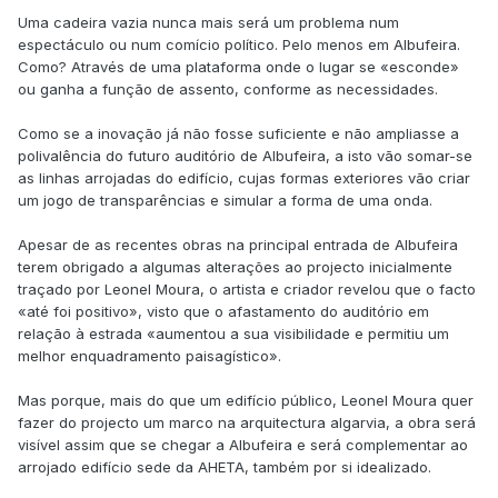
Uma cadeira vazia nunca mais será um problema num
espectáculo ou num comício político. Pelo menos em Albufeira.
Como? Através de uma plataforma onde o lugar se «esconde»
ou ganha a função de assento, conforme as necessidades.
Como se a inovação já não fosse suficiente e não ampliasse a
polivalência do futuro auditório de Albufeira, a isto vão somar-se
as linhas arrojadas do edifício, cujas formas exteriores vão criar
um jogo de transparências e simular a forma de uma onda.
Apesar de as recentes obras na principal entrada de Albufeira
terem obrigado a algumas alterações ao projecto inicialmente
traçado por Leonel Moura, o artista e criador revelou que o facto
«até foi positivo», visto que o afastamento do auditório em
relação à estrada «aumentou a sua visibilidade e permitiu um
melhor enquadramento paisagístico».
Mas porque, mais do que um edifício público, Leonel Moura quer
fazer do projecto um marco na arquitectura algarvia, a obra será
visível assim que se chegar a Albufeira e será complementar ao
arrojado edifício sede da AHETA, também por si idealizado.