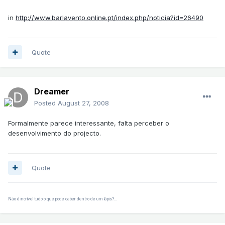
in
http://www.barlavento.online.pt/index.php/noticia?id=26490
Quote
Dreamer
Posted
August 27, 2008
Formalmente parece interessante, falta perceber o
desenvolvimento do projecto.
Quote
Não é incrível tudo o que pode caber dentro de um lápis?...