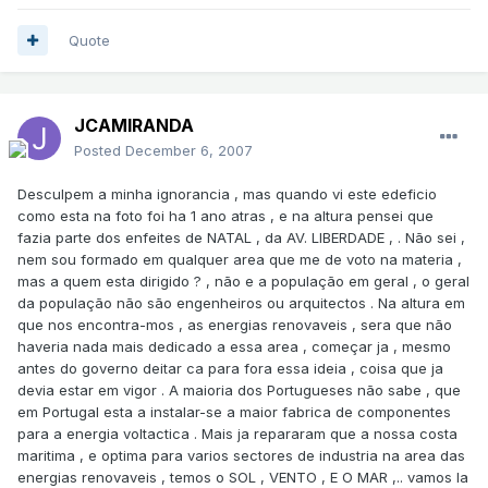
Quote
JCAMIRANDA
Posted
December 6, 2007
Desculpem a minha ignorancia , mas quando vi este edeficio
como esta na foto foi ha 1 ano atras , e na altura pensei que
fazia parte dos enfeites de NATAL , da AV. LIBERDADE , . Não sei ,
nem sou formado em qualquer area que me de voto na materia ,
mas a quem esta dirigido ? , não e a população em geral , o geral
da população não são engenheiros ou arquitectos . Na altura em
que nos encontra-mos , as energias renovaveis , sera que não
haveria nada mais dedicado a essa area , começar ja , mesmo
antes do governo deitar ca para fora essa ideia , coisa que ja
devia estar em vigor . A maioria dos Portugueses não sabe , que
em Portugal esta a instalar-se a maior fabrica de componentes
para a energia voltactica . Mais ja repararam que a nossa costa
maritima , e optima para varios sectores de industria na area das
energias renovaveis , temos o SOL , VENTO , E O MAR ,.. vamos la