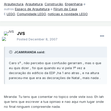
Arquitectura
,
Arquitetura
,
Construção
,
Engenharia
e
outros
Espaço de Arquitetura
e
Fórum da Casa
E
LEGO
,
Comunidade LEGO
,
notícias e novidade LEGO
JVS
Posted
December 8, 2007
JCAMIRANDA said:
Caro sº , não percebo que confusão gerarram , mas o que
eu quis dizer , foi que quando eu vi pela 1ª vez a
decoração do edificio da EDP ,ha 1 ano atras , e na altura
pareceu-me que era as decorações de Natal , mais nada .
Miranda: Tu tens que comentar no topico onde viste isso. Eh lah
que tens que escrever a tua opiniao e nao aqui num lugar onde
no final ninguem compreende nada.