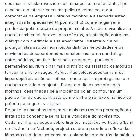
dos moinhos está revestido com uma película reflectante, tipo
espelho, e o interior com uma película vermelha, a cor
corporativa da empresa. Entre os moinhos e a fachada estão
integradas lâmpadas led (4 por moinho) cuja energia seria
produzida pela rotação do próprio moinho. A ideia é visualizar a
energia ambiental. Através dos reflexos, a instalação entra em
diálogo com o edifício e sua envolvente. Durante o dia os
protagonistas são os moinhos. As distintas velocidades e os
movimentos descoordenados remetem-nos para um diálogo
entre módulos, um fluir de ritmos, arranques, pausas e
permanências. Num olhar mais distraído ou afastado os módulos
tendem à sincronização. As distintas velocidades tornam-se
imperceptíveis e são os reflexos que adquirem protagonismo e
enchem de vida o conjunto. Durante o dia as sombras dos
moinhos, desenhadas pela incidência solar, configuram um
padrão florido que contrasta com o brilho e reflexo dinâmico da
própria peça que os origina.
De noite, os moinhos tornam-se mais neutros e a percepção da
instalação concentra-se na luz e vitalidade do movimento.
Cada moinho, colocado sobre tirantes metálicos verticais a 1,5 m
de distância da fachada, projecta sobre a parede o reflexo das
lâmpadas led de baixo consumo colocadas por detrás do módulo.