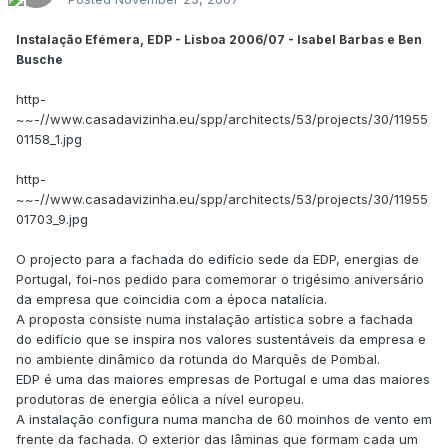
Instalação Efémera, EDP - Lisboa 2006/07 - Isabel Barbas e Ben
Busche
http-
~~-//www.casadavizinha.eu/spp/architects/53/projects/30/11955
01158_1.jpg
http-
~~-//www.casadavizinha.eu/spp/architects/53/projects/30/11955
01703_9.jpg
O projecto para a fachada do edifício sede da EDP, energias de
Portugal, foi-nos pedido para comemorar o trigésimo aniversário
da empresa que coincidia com a época natalícia.
A proposta consiste numa instalação artística sobre a fachada
do edifício que se inspira nos valores sustentáveis da empresa e
no ambiente dinâmico da rotunda do Marquês de Pombal.
EDP é uma das maiores empresas de Portugal e uma das maiores
produtoras de energia eólica a nível europeu.
A instalação configura numa mancha de 60 moinhos de vento em
frente da fachada. O exterior das lâminas que formam cada um