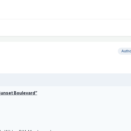
Auth
“Sunset Boulevard”