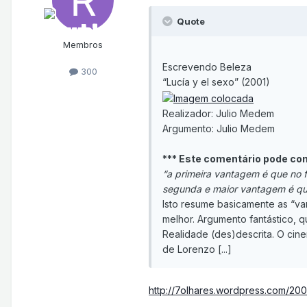
Quote
Membros
Escrevendo Beleza
300
“Lucía y el sexo” (2001)
Realizador: Julio Medem
Argumento: Julio Medem
*** Este comentário pode co
“a primeira vantagem é que no f
segunda e maior vantagem é que
Isto resume basicamente as “v
melhor. Argumento fantástico, qu
Realidade (des)descrita. O cinem
de Lorenzo [...]
http://7olhares.wordpress.com/20