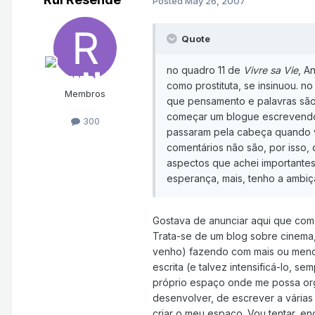
Posted
May 26, 2007
Quote
no quadro 11 de
Vivre sa Vie
, A
como prostituta, se insinuou. 
Membros
que pensamento e palavras são 
começar um blogue escrevendo 
300
passaram pela cabeça quando vi
comentários não são, por isso,
aspectos que achei importante
esperança, mais, tenho a ambiçã
Gostava de anunciar aqui que com
Trata-se de um blog sobre cinema
venho) fazendo com mais ou menos 
escrita (e talvez intensificá-lo, 
próprio espaço onde me possa orga
desenvolver, de escrever a várias 
criar o meu espaço. Vou tentar, en