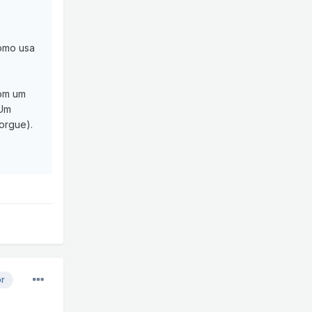
como usa
com um
 Um
orgue).
or