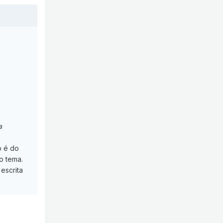
a
o é do
o tema.
escrita