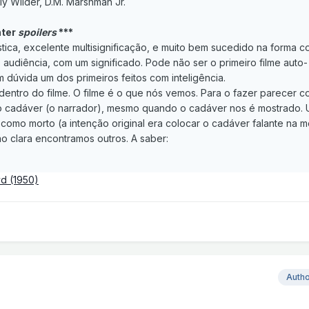
ly Wilder, D.M. Marshman Jr.
nter
spoilers
***
ástica, excelente multisignificação, e muito bem sucedido na forma 
, audiência, com um significado. Pode não ser o primeiro filme auto-
m dúvida um dos primeiros feitos com inteligência.
dentro do filme. O filme é o que nós vemos. Para o fazer parecer 
do cadáver (o narrador), mesmo quando o cadáver nos é mostrado.
mo morto (a intenção original era colocar o cadáver falante na m
o clara encontramos outros. A saber:
vd (1950)
Auth