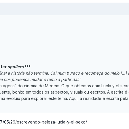
nter
spoilers
***
inal a história não termina. Cai num buraco e recomeça do meio […] 
 nós podemos mudar o rumo a partir daí.”
antagens” do cinema de Medem. O que obtemos com Lucía y el sex
ente, bonito em todos os aspectos, visuais ou escritos. A escrita é 
a evoluiu para explorar este tema. Aqui, a realidade é escrita pela 
07/05/26/escrevendo-beleza-lucia-y-el-sexo/