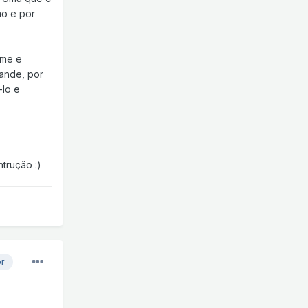
mo e por
lme e
rande, por
-lo e
trução :)
or