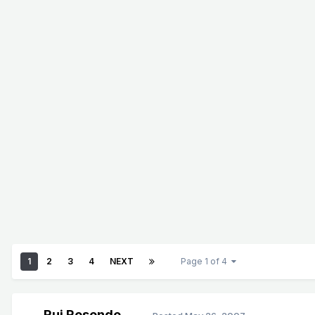
1
2
3
4
NEXT
Page 1 of 4
Rui Resende