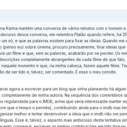
nna Karina mantém uma conversa de vários minutos com o homem a
no decurso dessa conversa, ele relembra Platão quando refere, há 2
um só, e que as palavras existem para fixar as ideias. Quando me
(penso eu) sobre cinema, procuro precisamente, fixar ideias que
a um filme e que, sem as palavras, acabarão por se perder. Os m
 descrições completamente abrangentes de cada filme de que falo,
s naquele momento e que, na minha cabeça, fazem aquele filme. Te
o de ser lido e, talvez, ser comentado. É esse o meu convite.
ecei agora a escrever para um blog que vinha planeando há algum
, completamente de minha autoria. Na sequência dos comentários q
regularidade para o IMDB, achei que seria interessante manter es
sempre que o tempo o permita), contribuindo ainda para o imdb mas t
nizar melhor e tentar desenvolver a ideia que o imdb não me perm
línguas. Esse é, talvez, o aspecto mais ambicioso desta tentativa si
quanto conseguir, escrever as minhas contribuições em três língua