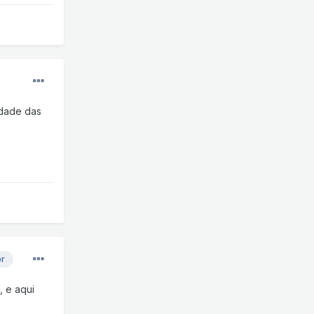
idade das
or
 e aqui