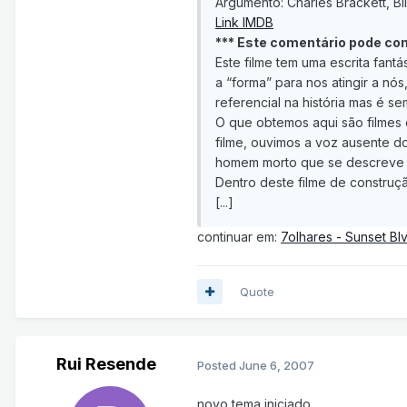
Argumento: Charles Brackett, Bil
Link IMDB
*** Este comentário pode co
Este filme tem uma escrita fant
a “forma” para nos atingir a nós
referencial na história mas é se
O que obtemos aqui são filmes 
filme, ouvimos a voz ausente 
homem morto que se descreve co
Dentro deste filme de construçã
[...]
continuar em:
7olhares - Sunset Bl
Quote
Rui Resende
Posted
June 6, 2007
novo tema iniciado