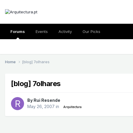
Forums
Events
Activity
Our Picks
Home
[blog] 7olhares
[blog] 7olhares
By
Rui Resende
May 26, 2007
in
Arquitectura