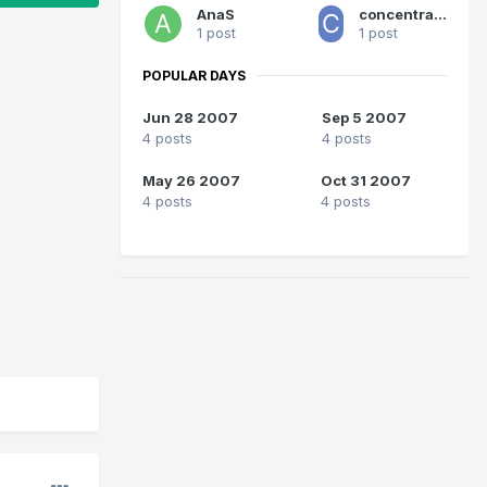
AnaS
concentratZen.dk
1 post
1 post
POPULAR DAYS
Jun 28 2007
Sep 5 2007
4 posts
4 posts
May 26 2007
Oct 31 2007
4 posts
4 posts