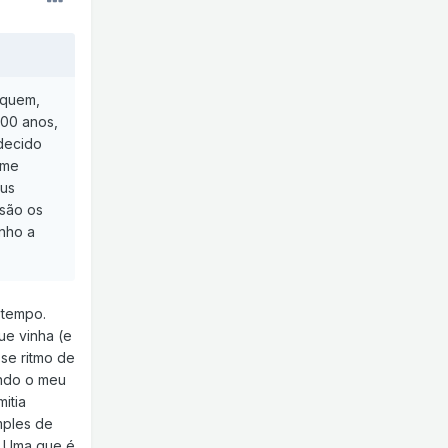
 quem,
500 anos,
 decido
 me
eus
 são os
nho a
 tempo.
ue vinha (e
se ritmo de
endo o meu
itia
mples de
s. Uma que é