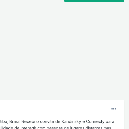
tiba, Brasil. Recebi o convite de Kandinsky e Connecty para
bilidade de interagir com pessoas de lugares distantes mas