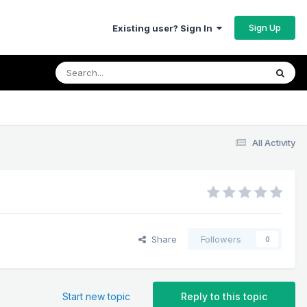
Sign Up
Existing user? Sign In
All Activity
Share
Followers
0
Start new topic
Reply to this topic