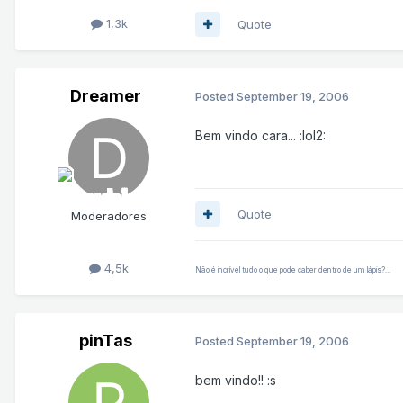
1,3k
Quote
Dreamer
Posted
September 19, 2006
Bem vindo cara... :lol2:
Quote
Moderadores
4,5k
Não é incrível tudo o que pode caber dentro de um lápis?...
pinTas
Posted
September 19, 2006
bem vindo!! :s