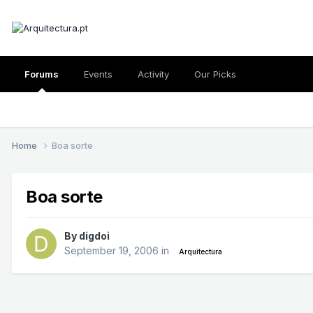
Forums
Events
Activity
Our Picks
Home
Boa sorte
Boa sorte
By
digdoi
September 19, 2006
in
Arquitectura