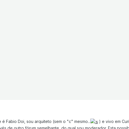
 é Fabio Doi, sou arquiteto (sem o "c" mesmo...
) e vivo em Curi
ravés de outro fórum semelhante, do qual sou moderador. Esta possi