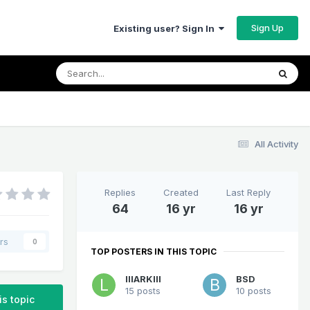
Sign Up
Existing user? Sign In
All Activity
Replies
Created
Last Reply
64
16 yr
16 yr
rs
0
TOP POSTERS IN THIS TOPIC
lllARKlll
BSD
15 posts
10 posts
is topic