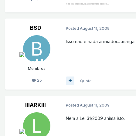
Não sou perfeito, mas sou muito critico...
BSD
Posted
August 11, 2009
Isso nao é nada animador... :marga
Membros
25
Quote
lllARKlll
Posted
August 11, 2009
Nem a Lei 31/2009 anima isto.