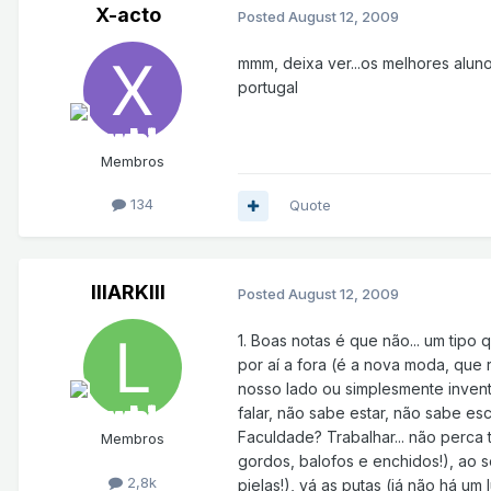
X-acto
Posted
August 12, 2009
mmm, deixa ver...os melhores aluno
portugal
Membros
134
Quote
lllARKlll
Posted
August 12, 2009
1. Boas notas é que não... um tipo
por aí a fora (é a nova moda, que r
nosso lado ou simplesmente inventa
falar, não sabe estar, não sabe esc
Faculdade? Trabalhar... não perca t
Membros
gordos, balofos e enchidos!), ao s
2,8k
pielas!), vá as putas (já não há um