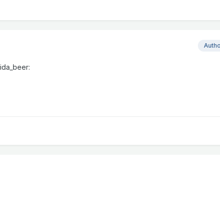
Auth
rida_beer: