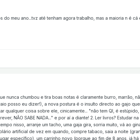
s do meu ano...tvz até tenham agora trabalho, mas a maioria n é cá
 que nunca chumbou e tira boas notas é claramente burro, marrão, n
aio posso eu dizer!), a nova postura é o insulto directo ao gajo qu
r qualquer coisa sobre ele, cinicamente... "não tem QI, é estúpido
rever, NÃO SABE NADA..." e por aí a diante! 2. Ler livros? Estudar na
empo nisso, arranje um tacho, uma gaja gira, sorria muito, vá ao gin
olário artificial de vez em quando, compre tabaco, saia a noite (gr
 lugar específico), um carrinho novo (porque ao fim de 8 anos, já há