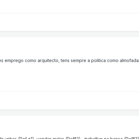
es emprego como arquitecto, tens sempre a politica como almofada.
ir unhas (Ref *1), vender malas (Ref*2)... trabalhar na banca (Ref*3)!