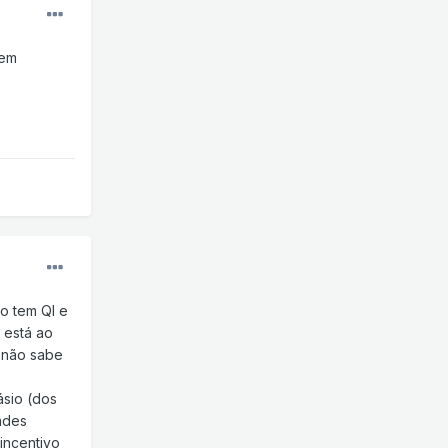
 em
ão tem QI e
e está ao
, não sabe
ásio (dos
andes
 incentivo