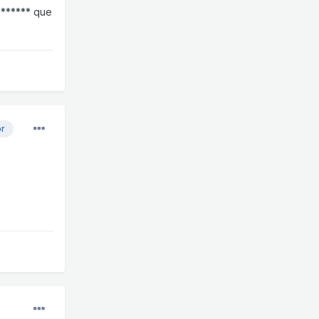
******* que
or