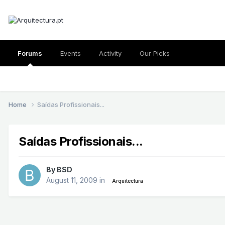
Forums
Events
Activity
Our Picks
Home
Saídas Profissionais...
Saídas Profissionais...
By
BSD
August 11, 2009
in
Arquitectura