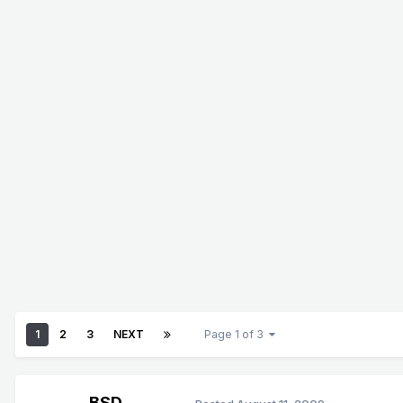
1
2
3
NEXT
Page 1 of 3
BSD