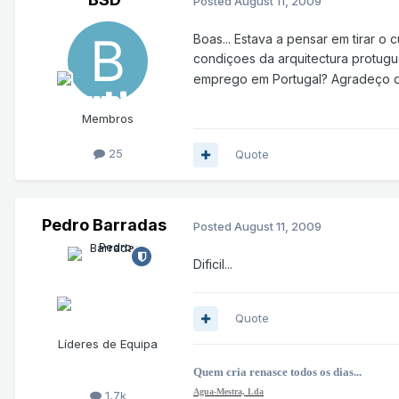
Posted
August 11, 2009
Boas... Estava a pensar em tirar o
condiçoes da arquitectura protugu
emprego em Portugal? Agradeço de
Membros
25
Quote
Pedro Barradas
Posted
August 11, 2009
Dificil...
Quote
Líderes de Equipa
Quem cria renasce todos os dias...
Agua-Mestra, Lda
1,7k