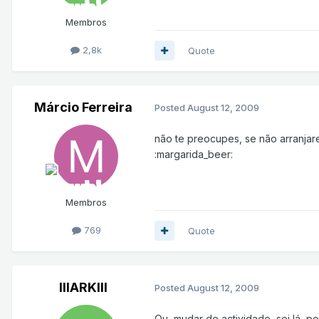
Membros
2,8k
Quote
Márcio Ferreira
Posted
August 12, 2009
não te preocupes, se não arranjar
:margarida_beer:
Membros
769
Quote
lllARKlll
Posted
August 12, 2009
Ou, mudar de actividade, sei lá, pol