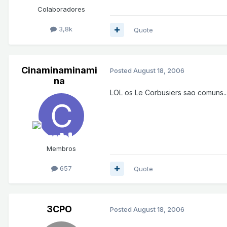
Colaboradores
3,8k
Quote
Cinaminaminami
Posted
August 18, 2006
na
LOL os Le Corbusiers sao comuns..
Membros
657
Quote
3CPO
Posted
August 18, 2006