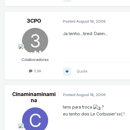
3CPO
Posted
August 18, 2006
Ja tenho...:tired: Damn...
Colaboradores
3,8k
Quote
Cinaminaminami
Posted
August 18, 2006
na
tens para troca
?
eu tenho dois Le Corbusier'sx( !