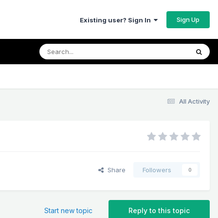
Sign Up
Existing user? Sign In
All Activity
Share
Followers
0
Start new topic
Reply to this topic