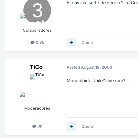
É tens mta sorte de serem 2 Le Corb
Colaboradores
3,8k
Quote
TiCo
Posted
August 18, 2006
Mongolóide Ráite? ave rara? :s
Moderadores
3k
Quote