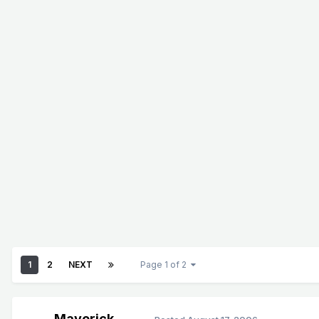
1
2
NEXT
Page 1 of 2
_Maverick_