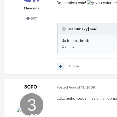
Boa, noticia esta!
vou estar ate
Membros
657
|Kandinsky| said:
Ja tenho...:tired:
Damn...
Quote
3CPO
Posted
August 18, 2006
LOL...tenho todos, mas um unico exe