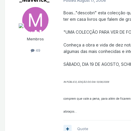
Posted
August 17, 2006
Boas..."descobri" esta colecção q
ter em casa livros que falem de gr
"UMA COLECÇÃO PARA VER DE FO
Membros
Conheça a obra e vida de dez notá
49
algumas das mais conhecidas e int
SÁBADO, DIA 19 DE AGOSTO, SCH
IN PÚBLICO, EDIÇÃO DO DIA 13/08/2006
comprem que vale a pena, para além de ficarem 
abraços...
Quote