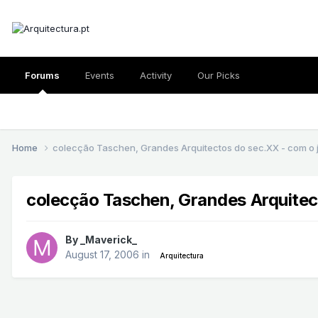
Forums
Events
Activity
Our Picks
Home
colecção Taschen, Grandes Arquitectos do sec.XX - com o j
colecção Taschen, Grandes Arquitect
By
_Maverick_
August 17, 2006
in
Arquitectura