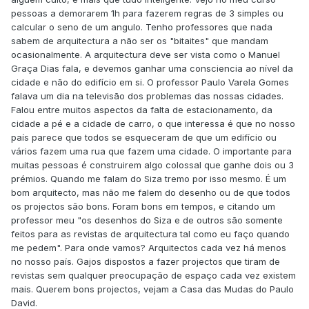
pessoas a demorarem 1h para fazerem regras de 3 simples ou
calcular o seno de um angulo. Tenho professores que nada
sabem de arquitectura a não ser os "bitaites" que mandam
ocasionalmente. A arquitectura deve ser vista como o Manuel
Graça Dias fala, e devemos ganhar uma consciencia ao nível da
cidade e não do edifício em si. O professor Paulo Varela Gomes
falava um dia na televisão dos problemas das nossas cidades.
Falou entre muitos aspectos da falta de estacionamento, da
cidade a pé e a cidade de carro, o que interessa é que no nosso
país parece que todos se esqueceram de que um edifício ou
vários fazem uma rua que fazem uma cidade. O importante para
muitas pessoas é construirem algo colossal que ganhe dois ou 3
prémios. Quando me falam do Siza tremo por isso mesmo. É um
bom arquitecto, mas não me falem do desenho ou de que todos
os projectos são bons. Foram bons em tempos, e citando um
professor meu "os desenhos do Siza e de outros são somente
feitos para as revistas de arquitectura tal como eu faço quando
me pedem". Para onde vamos? Arquitectos cada vez há menos
no nosso país. Gajos dispostos a fazer projectos que tiram de
revistas sem qualquer preocupação de espaço cada vez existem
mais. Querem bons projectos, vejam a Casa das Mudas do Paulo
David.