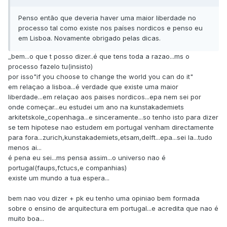
Penso então que deveria haver uma maior liberdade no
processo tal como existe nos países nordicos e penso eu
em Lisboa. Novamente obrigado pelas dicas.
_bem...o que t posso dizer..é que tens toda a razao...ms o
processo fazelo tu(insisto)
por isso"if you choose to change the world you can do it"
em relaçao a lisboa...é verdade que existe uma maior
liberdade...em relaçao aos paises nordicos...epa nem sei por
onde começar...eu estudei um ano na kunstakademiets
arkitetskole_copenhaga...e sinceramente...so tenho isto para dizer
se tem hipotese nao estudem em portugal venham directamente
para fora...zurich,kunstakademiets,etsam,delft...epa...sei la...tudo
menos ai...
é pena eu sei...ms pensa assim...o universo nao é
portugal(faups,fctucs,e companhias)
existe um mundo a tua espera...
bem nao vou dizer + pk eu tenho uma opiniao bem formada
sobre o ensino de arquitectura em portugal...e acredita que nao é
muito boa...