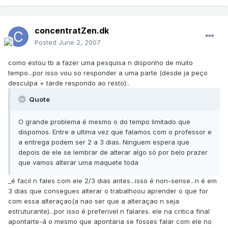
concentratZen.dk
Posted
June 2, 2007
como estou tb a fazer uma pesquisa n disponho de muito
tempo...por isso vou so responder a uma parte (desde ja peço
desculpa + tarde respondo ao resto):.
Quote
O grande problema é mesmo o do tempo limitado que
dispomos. Entre a ultima vez que falamos com o professor e
a entrega podem ser 2 a 3 dias. Ninguem espera que
depois de ele se lembrar de alterar algo só por belo prazer
que vamos alterar uma maquete toda
_é facil n fales com ele 2/3 dias antes...isso é non-sense...n é em
3 dias que consegues alterar o trabalhoou aprender o que for
com essa alteraçao(a nao ser que a alteraçao n seja
estruturante)...por isso é preferivel n falares. ele na critica final
apontarte-á o mesmo que apontaria se fosses falar com ele no