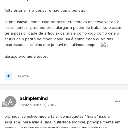
falta ensinar + a pensar e nao como pensar...
Orpheusmyth: conclusao:.se fosse eu tentava desenvolver os 2
instrumentos...para poderes alargar a palete de trabalho...e assim
ter a possibilidade de articula-los...ms é como digo como diria o
sr luis de s pedro de moel:."cada um é como cada qual" das
expressoes + sabias que ja ouvi nos ultimos tempos...
abraço enorme a todos,
Quote
asimplemind
Posted
June 2, 2007
orpheus: se estivermos a falar de maquetes "finais" isso aí
esquece, para mim é uma inutilidade incrivel, principalmente em
escola. Lá todos somos arquitectos, todos devemos ter a