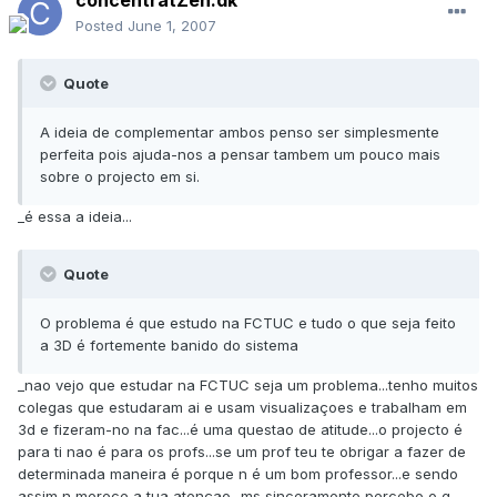
Posted
June 1, 2007
Quote
A ideia de complementar ambos penso ser simplesmente
perfeita pois ajuda-nos a pensar tambem um pouco mais
sobre o projecto em si.
_é essa a ideia...
Quote
O problema é que estudo na FCTUC e tudo o que seja feito
a 3D é fortemente banido do sistema
_nao vejo que estudar na FCTUC seja um problema...tenho muitos
colegas que estudaram ai e usam visualizaçoes e trabalham em
3d e fizeram-no na fac...é uma questao de atitude...o projecto é
para ti nao é para os profs...se um prof teu te obrigar a fazer de
determinada maneira é porque n é um bom professor...e sendo
assim n merece a tua atençao...ms sinceramente percebo o q