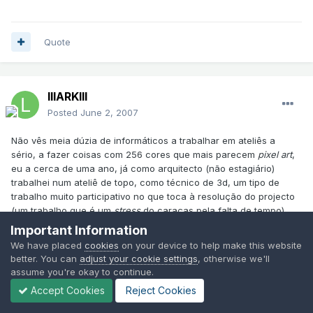
Quote
lllARKlll
Posted
June 2, 2007
Não vês meia dúzia de informáticos a trabalhar em ateliês a
sério, a fazer coisas com 256 cores que mais parecem
pixel art
,
eu a cerca de uma ano, já como arquitecto (não estagiário)
trabalhei num ateliê de topo, como técnico de 3d, um tipo de
trabalho muito participativo no que toca à resolução do projecto
(um trabalho que é um
stress
do caraças pela falta de tempo),
não é propriamente um mero executante de volumetrias sem
Important Information
formação base na área...mas o meu pleito não é o 3D, já que
We have placed
cookies
on your device to help make this website
como método de trabalho não me diz muito...numa questão de
better. You can
adjust your cookie settings
, otherwise we'll
hierarquias, para mim o 3d está ao nível das maquetes e abaixo
assume you're okay to continue.
do Desenho...
Accept Cookies
Reject Cookies
O resto do teu
post
é fora do âmbito do tópico, não comento...