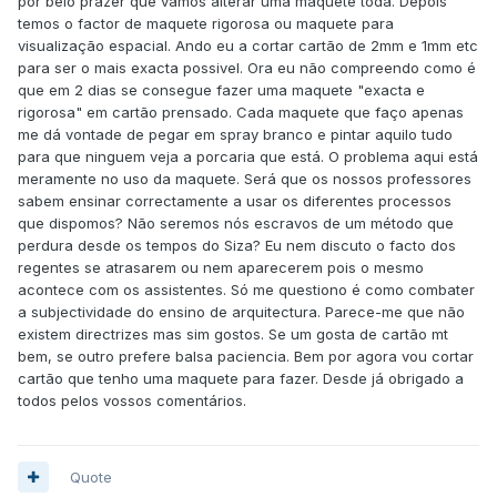
por belo prazer que vamos alterar uma maquete toda. Depois
temos o factor de maquete rigorosa ou maquete para
visualização espacial. Ando eu a cortar cartão de 2mm e 1mm etc
para ser o mais exacta possivel. Ora eu não compreendo como é
que em 2 dias se consegue fazer uma maquete "exacta e
rigorosa" em cartão prensado. Cada maquete que faço apenas
me dá vontade de pegar em spray branco e pintar aquilo tudo
para que ninguem veja a porcaria que está. O problema aqui está
meramente no uso da maquete. Será que os nossos professores
sabem ensinar correctamente a usar os diferentes processos
que dispomos? Não seremos nós escravos de um método que
perdura desde os tempos do Siza? Eu nem discuto o facto dos
regentes se atrasarem ou nem aparecerem pois o mesmo
acontece com os assistentes. Só me questiono é como combater
a subjectividade do ensino de arquitectura. Parece-me que não
existem directrizes mas sim gostos. Se um gosta de cartão mt
bem, se outro prefere balsa paciencia. Bem por agora vou cortar
cartão que tenho uma maquete para fazer. Desde já obrigado a
todos pelos vossos comentários.
Quote