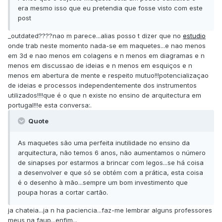
era mesmo isso que eu pretendia que fosse visto com este
post
_outdated????nao m parece...alias posso t dizer que no
estudio
onde trab neste momento nada-se em maquetes...e nao menos
em 3d e nao menos em colagens e n menos em diagramas e n
menos em discussao de ideias e n menos em esquiços e n
menos em abertura de mente e respeito mutuo!!!potencializaçao
de ideias e processos independentemente dos instrumentos
utilizados!!!!que é o que n existe no ensino de arquitectura em
portugal!!!e esta conversa:.
Quote
As maquetes são uma perfeita inutilidade no ensino da
arquitectura, não temos 6 anos, não aumentamos o número
de sinapses por estarmos a brincar com legos...se há coisa
a desenvolver e que só se obtém com a prática, esta coisa
é o desenho à mão...sempre um bom investimento que
poupa horas a cortar cartão.
ja chateia...ja n ha paciencia...faz-me lembrar alguns professores
meus na faup...enfim...