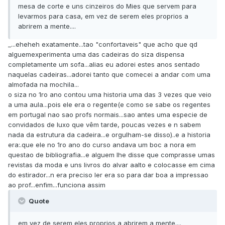
mesa de corte e uns cinzeiros do Mies que servem para
levarmos para casa, em vez de serem eles proprios a
abrirem a mente....
_...eheheh exatamente...tao "confortaveis" que acho que qd
alguemexperimenta uma das cadeiras do siza dispensa
completamente um sofa...alias eu adorei estes anos sentado
naquelas cadeiras...adorei tanto que comecei a andar com uma
almofada na mochila...
o siza no 1ro ano contou uma historia uma das 3 vezes que veio
a uma aula...pois ele era o regente(e como se sabe os regentes
em portugal nao sao profs normais...sao antes uma especie de
convidados de luxo que vêm tarde, poucas vezes e n sabem
nada da estrutura da cadeira...e orgulham-se disso)..e a historia
era:.que ele no 1ro ano do curso andava um boc a nora em
questao de bibliografia...e alguem lhe disse que comprasse umas
revistas da moda e uns livros do alvar aalto e colocasse em cima
do estirador...n era preciso ler era so para dar boa a impressao
ao prof...enfim...funciona assim
Quote
em vez de serem eles proprios a abrirem a mente....