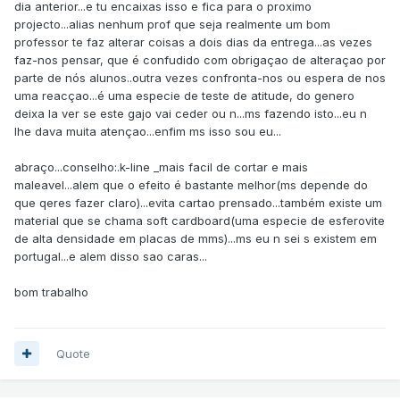
dia anterior...e tu encaixas isso e fica para o proximo
projecto...alias nenhum prof que seja realmente um bom
professor te faz alterar coisas a dois dias da entrega...as vezes
faz-nos pensar, que é confudido com obrigaçao de alteraçao por
parte de nós alunos..outra vezes confronta-nos ou espera de nos
uma reacçao...é uma especie de teste de atitude, do genero
deixa la ver se este gajo vai ceder ou n...ms fazendo isto...eu n
lhe dava muita atençao...enfim ms isso sou eu...
abraço...conselho:.k-line _mais facil de cortar e mais
maleavel...alem que o efeito é bastante melhor(ms depende do
que qeres fazer claro)...evita cartao prensado...também existe um
material que se chama soft cardboard(uma especie de esferovite
de alta densidade em placas de mms)...ms eu n sei s existem em
portugal...e alem disso sao caras...
bom trabalho
Quote