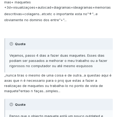
mao+ maquetes
+3d+visualizaçoes+autocad+diagramas+ideagramas+memorias
+
descritivas+colagens...etcetc o importante esta no"
"...e
obviamente no dominio dos entre"+"...
Quote
Vejamos, passo 4 dias a fazer duas maquetes. Esses dias
podiam ser passados a melhorar o meu trabalho ou a fazer
rigorosos no computador ou até mesmo esquissos
_nunca tiras o mesmo de uma coisa e de outra...a questao aqui é
axas que n é necessario para o proj que estas a fazer a
realizaçao de maquetes ou trabalha-lo no ponto de vista de
maquete?entao n faças...simples...
Quote
Penso que o objecto maquete está um pouco outdated e