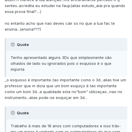
sentes..acredita eu estudei na faup(alias estudo_aiai pra quando
essa prova final?....)
no entanto acho que nao deves cair so no que a tua fac te
ensina...(ensina???)
Quote
Tenho apresentado alguns 3Ds que simplesmente são
olhados de lado ou ignorados pois o esquisso é o que
importa
_o esquisso é importante..tao importante como o 3d...alias tive um
professor que m dizia que um bom esquiço é tao importante
como um bom 3d...a qualidade esta no"bom" utilizaçao...nao no
instrumento...alias pode-se esquiçar em 3d...
Quote
Trabalho à mais de 18 anos com computadores e isso trás-
me um maior à vontade com os computadores do que com