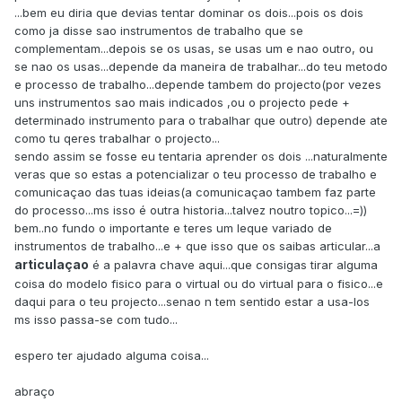
...bem eu diria que devias tentar dominar os dois...pois os dois
como ja disse sao instrumentos de trabalho que se
complementam...depois se os usas, se usas um e nao outro, ou
se nao os usas...depende da maneira de trabalhar...do teu metodo
e processo de trabalho...depende tambem do projecto(por vezes
uns instrumentos sao mais indicados ,ou o projecto pede +
determinado instrumento para o trabalhar que outro) depende ate
como tu qeres trabalhar o projecto...
sendo assim se fosse eu tentaria aprender os dois ...naturalmente
veras que so estas a potencializar o teu processo de trabalho e
comunicaçao das tuas ideias(a comunicaçao tambem faz parte
do processo...ms isso é outra historia...talvez noutro topico...=))
bem..no fundo o importante e teres um leque variado de
instrumentos de trabalho...e + que isso que os saibas articular...a
articulaçao
é a palavra chave aqui...que consigas tirar alguma
coisa do modelo fisico para o virtual ou do virtual para o fisico...e
daqui para o teu projecto...senao n tem sentido estar a usa-los
ms isso passa-se com tudo...
espero ter ajudado alguma coisa...
abraço