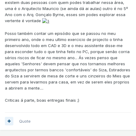
existem duas pessoas com quem podes trabalhar nessa área,
uma é o Arquitecto Mauricio (se ainda dá ai aulas) outro é no 5º
Ano com o Arq. Gonçalo Byrne, esses sim podes explorar essa
vertente é vontade
Posso também contar um episódio que se passou no meu
primeiro ano, onde o meu ultimo exercicio de projecto o tinha
desenvolvido todo em CAD e 3D e o meu assistente disse-me
para esconder tudo o que tinha feito no PC, porque senão corria
sérios riscos de ficar no mesmo ano... Ás vezes penso que
aqueles 'Senhores' devem pensar que nos tornamos melhores
arquitectos por termos bancos 'confortáveis' do Siza, Estiradores
do Siza a servirem de mesa de corte e uns cinzeiros do Mies que
servem para levarmos para casa, em vez de serem eles proprios
a abrirem a mente....
Criticas á parte, boas entregas finais ;)
Quote