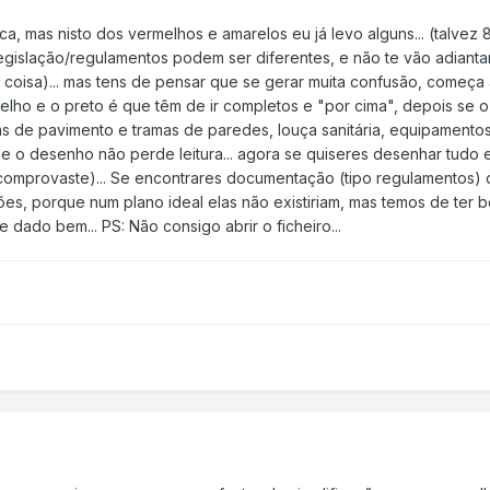
a, mas nisto dos vermelhos e amarelos eu já levo alguns... (talvez 8 
legislação/regulamentos podem ser diferentes, e não te vão adianta
 coisa)... mas tens de pensar que se gerar muita confusão, começa a
rmelho e o preto é que têm de ir completos e "por cima", depois se
amas de pavimento e tramas de paredes, louça sanitária, equipamen
e o desenho não perde leitura... agora se quiseres desenhar tudo e
comprovaste)... Se encontrares documentação (tipo regulamentos)
sões, porque num plano ideal elas não existiriam, mas temos de ter
 dado bem... PS: Não consigo abrir o ficheiro...