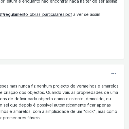
 leitura e enquanto não encontrar nada irá ter de ser assim!
f/regulamento_obras_particulares.pdf
a ver se assim
s meses mas nunca fiz nenhum projecto de vermelhos e amarelos
 de criação dos objectos. Quando vais às propriedades de uma
ens de definir cada objecto como existente, demolido, ou
ém sei que depois é possivel automaticamente ficar apenas
elhos e amarelos, com a simplicidade de um "click", mas como
 promenores fiáveis...