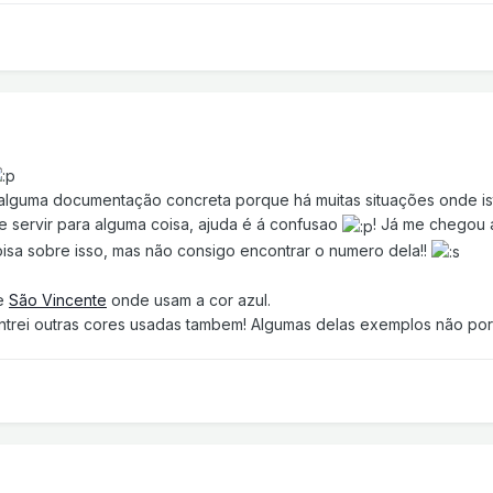
 alguma documentação concreta porque há muitas situações onde isto
 servir para alguma coisa, ajuda é á confusao
! Já me chegou a
oisa sobre isso, mas não consigo encontrar o numero dela!!
de
São Vincente
onde usam a cor azul.
ntrei outras cores usadas tambem! Algumas delas exemplos não port