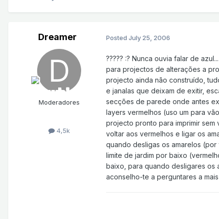
Dreamer
Posted
July 25, 2006
????? :? Nunca ouvia falar de azul
para projectos de alterações a pro
projecto ainda não construído, tud
e janalas que deixam de exitir, es
secções de parede onde antes exis
Moderadores
layers vermelhos (uso um para vãos
projecto pronto para imprimir sem
4,5k
voltar aos vermelhos e ligar os am
quando desligas os amarelos (por
limite de jardim por baixo (vermel
baixo, para quando desligares os am
aconselho-te a perguntares a mais 