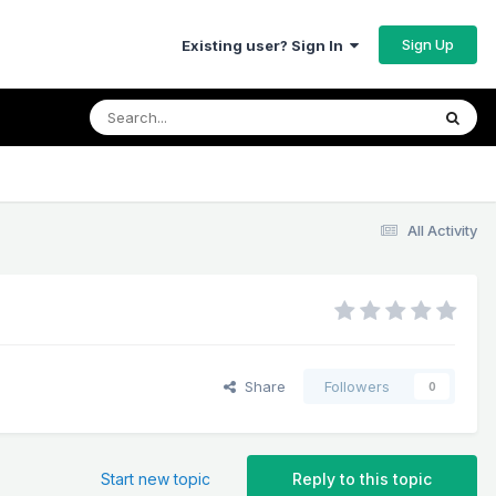
Sign Up
Existing user? Sign In
All Activity
Share
Followers
0
Start new topic
Reply to this topic