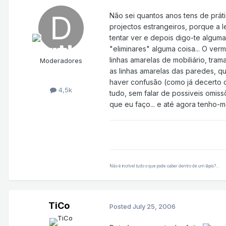
Não sei quantos anos tens de prátic
projectos estrangeiros, porque a 
tentar ver e depois digo-te alguma
"eliminares" alguma coisa... O ve
linhas amarelas de mobiliário, tr
Moderadores
as linhas amarelas das paredes, qu
haver confusão (como já decerto 
4,5k
tudo, sem falar de possiveis omis
que eu faço... e até agora tenho-me
Não é incrível tudo o que pode caber dentro de um lápis?...
TiCo
Posted
July 25, 2006