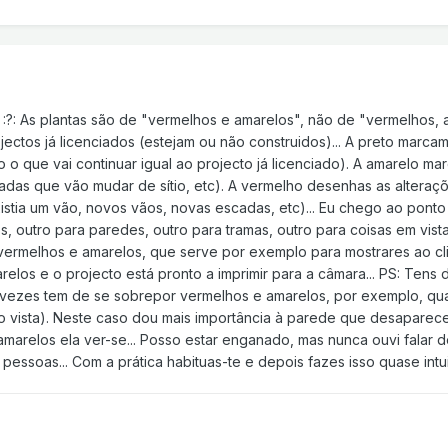
... :?: As plantas são de "vermelhos e amarelos", não de "vermelhos,
jectos já licenciados (estejam ou não construidos)... A preto marc
o o que vai continuar igual ao projecto já licenciado). A amarelo m
cadas que vão mudar de sítio, etc). A vermelho desenhas as alteraçõ
tia um vão, novos vãos, novas escadas, etc)... Eu chego ao ponto
, outro para paredes, outro para tramas, outro para coisas em vista
 vermelhos e amarelos, que serve por exemplo para mostrares ao cli
arelos e o projecto está pronto a imprimir para a câmara... PS: Ten
 vezes tem de se sobrepor vermelhos e amarelos, por exemplo, qu
ho vista). Neste caso dou mais importância à parede que desaparece,
arelos ela ver-se... Posso estar enganado, mas nunca ouvi falar de a
pessoas... Com a prática habituas-te e depois fazes isso quase intui