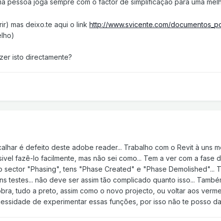
a pessoa joga sempre com o factor de simplificação para uma melhor
rir) mas deixo.te aqui o link
http://www.svicente.com/documentos_pd
elho)
azer isto directamente?
e calhar é defeito deste adobe reader... Trabalho com o Revit à un
sivel fazê-lo facilmente, mas não sei como... Tem a ver com a fase
 sector "Phasing", tens "Phase Created" e "Phase Demolished"... T
ns testes... não deve ser assim tão complicado quanto isso... Tamb
obra, tudo a preto, assim como o novo projecto, ou voltar aos verm
ecessidade de experimentar essas funções, por isso não te posso dar