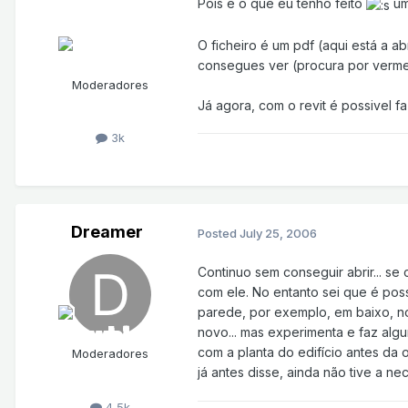
Pois é o que eu tenho feito
um
O ficheiro é um pdf (aqui está a ab
consegues ver (procura por verm
Moderadores
Já agora, com o revit é possivel f
3k
Dreamer
Posted
July 25, 2006
Continuo sem conseguir abrir... s
com ele. No entanto sei que é pos
parede, por exemplo, em baixo, no
novo... mas experimenta e faz algu
com a planta do edifício antes da 
Moderadores
já antes disse, ainda não tive a n
4,5k