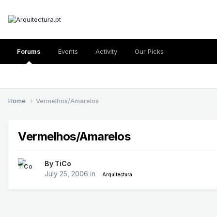
Forums
Events
Activity
Our Picks
Home
Vermelhos/Amarelos
Vermelhos/Amarelos
By
TiCo
July 25, 2006
in
Arquitectura