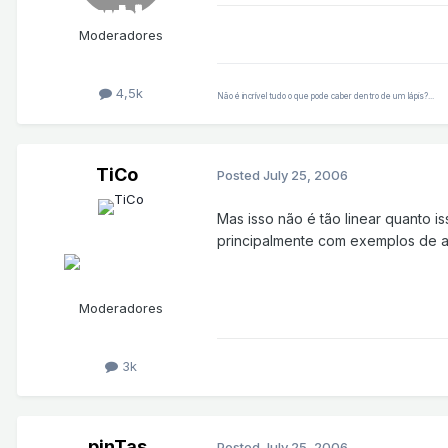
Moderadores
4,5k
Não é incrível tudo o que pode caber dentro de um lápis?...
TiCo
Posted
July 25, 2006
Mas isso não é tão linear quanto i
principalmente com exemplos de ap
Moderadores
3k
pinTas
Posted
July 25, 2006