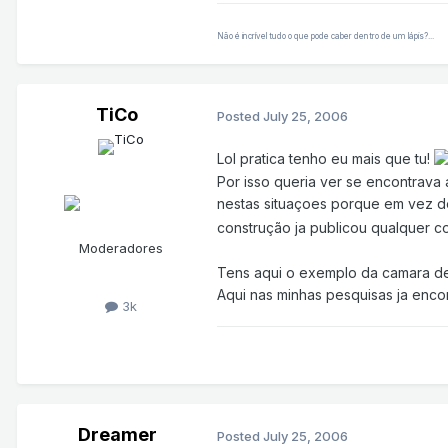
Não é incrível tudo o que pode caber dentro de um lápis?...
TiCo
Posted
July 25, 2006
Lol pratica tenho eu mais que tu!
Por isso queria ver se encontrava
nestas situaçoes porque em vez de
construção ja publicou qualquer c
Moderadores
Tens aqui o exemplo da camara 
Aqui nas minhas pesquisas ja enco
3k
Dreamer
Posted
July 25, 2006