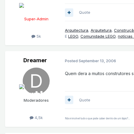
Quote
Super-Admin
Arquitectura
,
Arquitetura
,
Construçã
5k
E
LEGO
,
Comunidade LEGO
,
notícias
Dreamer
Posted
September 13, 2006
Quem dera a muitos construtores s
Quote
Moderadores
4,5k
Não é incrível tudo o que pode caber dentro de um lápis?...