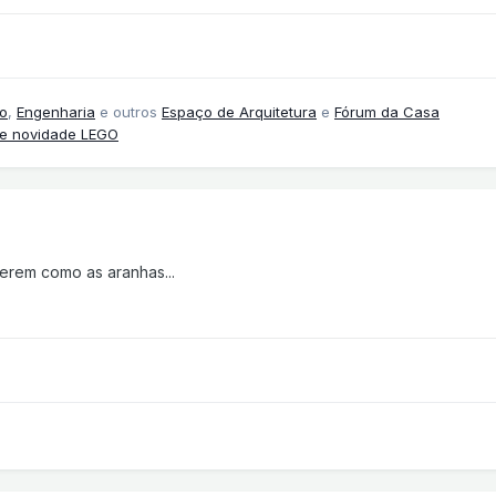
o
,
Engenharia
e outros
Espaço de Arquitetura
e
Fórum da Casa
 e novidade LEGO
erem como as aranhas...