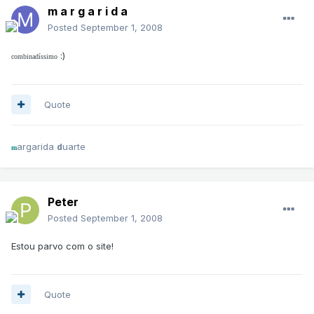
m a r g a r i d a
Posted
September 1, 2008
:)
combinadíssimo
Quote
argarida
uarte
d
m
Peter
Posted
September 1, 2008
Estou parvo com o site!
Quote