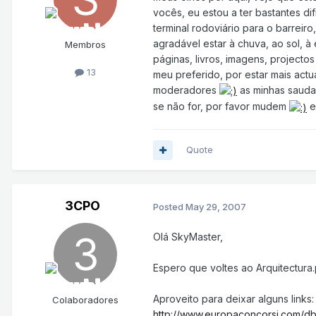
vocês, eu estou a ter bastantes di
terminal rodoviário para o barreir
agradável estar à chuva, ao sol, à
Membros
páginas, livros, imagens, project
13
meu preferido, por estar mais actu
moderadores
as minhas sauda
se não for, por favor mudem
e
Quote
3CPO
Posted
May 29, 2007
Olá SkyMaster,
Espero que voltes ao Arquitectura.
Aproveito para deixar alguns links:
Colaboradores
http://www.europaconcorsi.com/d