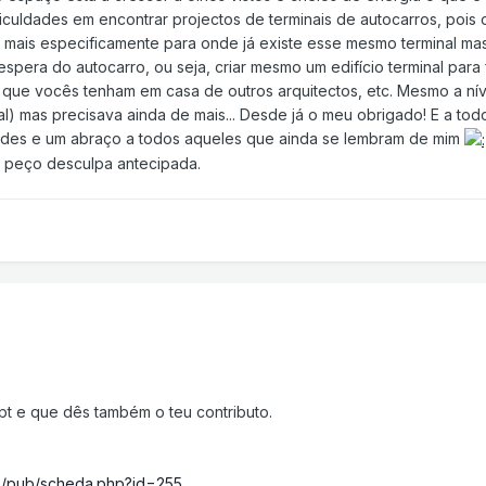
ficuldades em encontrar projectos de terminais de autocarros, pois 
o, mais especificamente para onde já existe esse mesmo terminal ma
 espera do autocarro, ou seja, criar mesmo um edifício terminal para
os que vocês tenham em casa de outros arquitectos, etc. Mesmo a ní
al) mas precisava ainda de mais... Desde já o meu obrigado! E a to
des e um abraço a todos aqueles que ainda se lembram de mim
 peço desculpa antecipada.
pt e que dês também o teu contributo.
b/pub/scheda.php?id=255