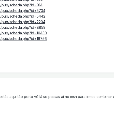
b/pub/scheda.php?id=914
b/pub/scheda.php?id=5734
b/pub/scheda.php?id=5442
b/pub/scheda.php?id=2204
db/pub/scheda.php?id=8859
b/pub/scheda.php?id=10430
b/pub/scheda.php?id=16756
q estás aqui tão perto vê lá se passas ai no msn para irmos combinar