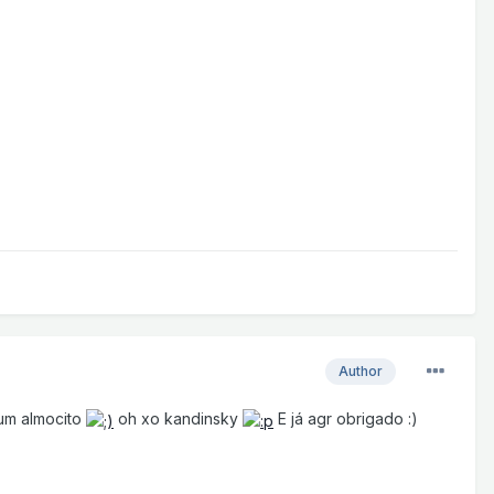
Author
 um almocito
oh xo kandinsky
E já agr obrigado :)