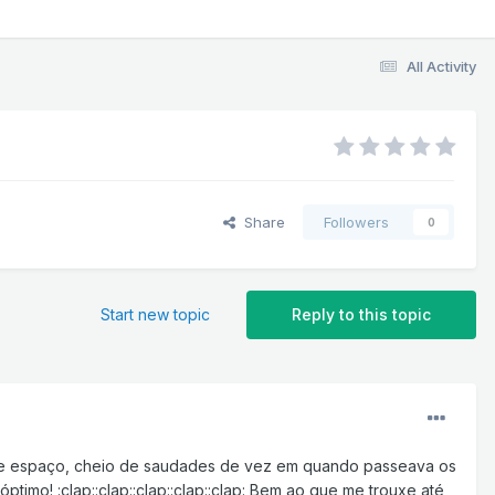
All Activity
Share
Followers
0
Start new topic
Reply to this topic
este espaço, cheio de saudades de vez em quando passeava os
timo! :clap::clap::clap::clap::clap: Bem ao que me trouxe até