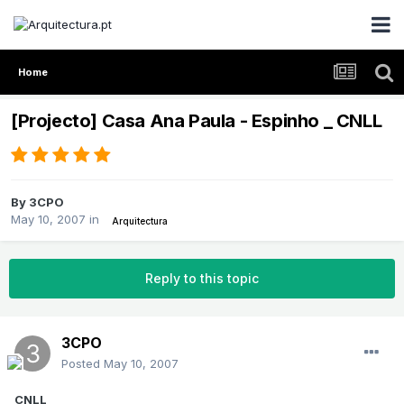
Home
[Projecto] Casa Ana Paula - Espinho _ CNLL
By
3CPO
May 10, 2007
in
Arquitectura
Reply to this topic
3CPO
Posted
May 10, 2007
CNLL