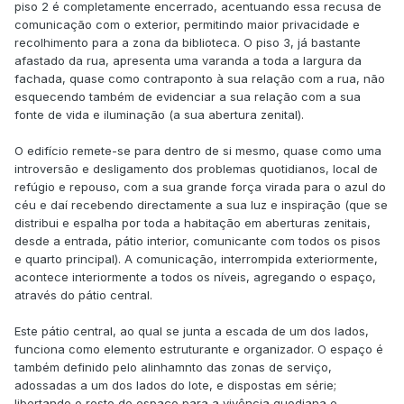
piso 2 é completamente encerrado, acentuando essa recusa de
comunicação com o exterior, permitindo maior privacidade e
recolhimento para a zona da biblioteca. O piso 3, já bastante
afastado da rua, apresenta uma varanda a toda a largura da
fachada, quase como contraponto à sua relação com a rua, não
esquecendo também de evidenciar a sua relação com a sua
fonte de vida e iluminação (a sua abertura zenital).
O edifício remete-se para dentro de si mesmo, quase como uma
introversão e desligamento dos problemas quotidianos, local de
refúgio e repouso, com a sua grande força virada para o azul do
céu e daí recebendo directamente a sua luz e inspiração (que se
distribui e espalha por toda a habitação em aberturas zenitais,
desde a entrada, pátio interior, comunicante com todos os pisos
e quarto principal). A comunicação, interrompida exteriormente,
acontece interiormente a todos os níveis, agregando o espaço,
através do pátio central.
Este pátio central, ao qual se junta a escada de um dos lados,
funciona como elemento estruturante e organizador. O espaço é
também definido pelo alinhamnto das zonas de serviço,
adossadas a um dos lados do lote, e dispostas em série;
libertando o resto de espaço para a vivência quodiana e