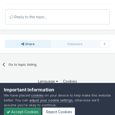
Reply to this topic...
Share
Followers
0
Go to topic listing
Language
Cookies
Copyright 2025 por QCOM. Todos os direitos reservados.
Important Information
Powered by Invision Community
We have placed
cookies
on your device to help make this website
better. You can
adjust your cookie settings
, otherwise we'll
assume you're okay to continue.
Accept Cookies
Reject Cookies