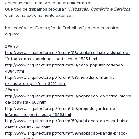
Antes de mais, bem vinda ao Arquitectura.pt
Que tipo de trabalhos procura? "
Habitação, Comércio e Serviços
"
é um tema extremamente extenso...
Na secção de "Exposição de Trabalhos" poderá encontrar
alguns:
2ºAno
http://www.arquitectura.pt/forum/f58/conjunto-habitacional-de-
10-fogos-nas-fontainhas-porto-esap-1535.html
http://www.arquitectura.pt/forum/f58/casa-popular-redonda-
4884.html
http://www.arquitectura.pt/forum/f58/moradia-unifamiliar-
extracto-do-portfolio-3210.html
3ºAno
http://www.arquitectura.pt/forum/f59/habitacao-colectiva-aterro-
da-boavista-1667.html
http://www.arquitectura.pt/forum/f59/projecto-jardim-de-
infancia-no-porto-esap-1525.html
http://www.arquitectura.pt/forum/f59/habitacao-coletiva-bairro-
central-paulo-3847.html
http://www.arquitectura.pt/forum/f59/habitacao-banda-braco-