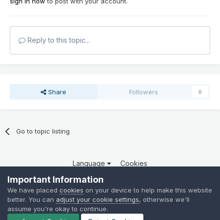
sign in now
to post with your account.
Reply to this topic...
Share
Followers
0
Go to topic listing
Language
Cookies
Copyright 2025 por QCOM. Todos os direitos reservados.
Important Information
Powered by Invision Community
We have placed
cookies
on your device to help make this website
better. You can
adjust your cookie settings
, otherwise we'll
assume you're okay to continue.