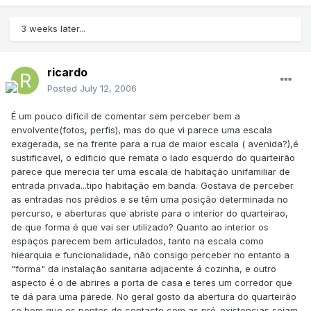
3 weeks later...
ricardo
Posted
July 12, 2006
É um pouco dificil de comentar sem perceber bem a
envolvente(fotos, perfis), mas do que vi parece uma escala
exagerada, se na frente para a rua de maior escala ( avenida?),é
sustificavel, o edificio que remata o lado esquerdo do quarteirão
parece que merecia ter uma escala de habitação unifamiliar de
entrada privada...tipo habitação em banda. Gostava de perceber
as entradas nos prédios e se têm uma posição determinada no
percurso, e aberturas que abriste para o interior do quarteirao,
de que forma é que vai ser utilizado? Quanto ao interior os
espaços parecem bem articulados, tanto na escala como
hiearquia e funcionalidade, não consigo perceber no entanto a
"forma" da instalação sanitaria adjacente á cozinha, e outro
aspecto é o de abrires a porta de casa e teres um corredor que
te dá para uma parede. No geral gosto da abertura do quarteirão
se bem que os pontos de contacto com as pré-existencias sejam