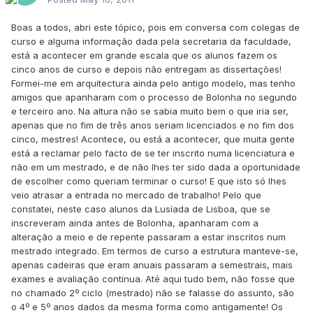
Boas a todos, abri este tópico, pois em conversa com colegas de
curso e alguma informação dada pela secretaria da faculdade,
está a acontecer em grande escala que os alunos fazem os
cinco anos de curso e depois não entregam as dissertações!
Formei-me em arquitectura ainda pelo antigo modelo, mas tenho
amigos que apanharam com o processo de Bolonha no segundo
e terceiro ano. Na altura não se sabia muito bem o que iria ser,
apenas que no fim de três anos seriam licenciados e no fim dos
cinco, mestres! Acontece, ou está a acontecer, que muita gente
está a reclamar pelo facto de se ter inscrito numa licenciatura e
não em um mestrado, e de não lhes ter sido dada a oportunidade
de escolher como queriam terminar o curso! E que isto só lhes
veio atrasar a entrada no mercado de trabalho! Pelo que
constatei, neste caso alunos da Lusíada de Lisboa, que se
inscreveram ainda antes de Bolonha, apanharam com a
alteração a meio e de repente passaram a estar inscritos num
mestrado integrado. Em termos de curso a estrutura manteve-se,
apenas cadeiras que eram anuais passaram a semestrais, mais
exames e avaliação continua. Até aqui tudo bem, não fosse que
no chamado 2º ciclo (mestrado) não se falasse do assunto, são
o 4º e 5º anos dados da mesma forma como antigamente! Os