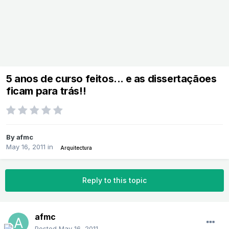
5 anos de curso feitos... e as dissertaçãoes
ficam para trás!!
By
afmc
May 16, 2011
in
Arquitectura
Reply to this topic
afmc
Posted
May 16, 2011