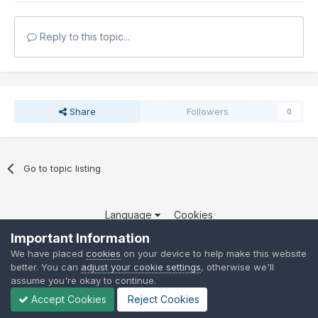
Reply to this topic...
Share
Followers
0
Go to topic listing
Language
Cookies
Copyright 2025 por QCOM. Todos os direitos reservados.
Important Information
Powered by Invision Community
We have placed
cookies
on your device to help make this website
better. You can
adjust your cookie settings
, otherwise we'll
assume you're okay to continue.
Accept Cookies
Reject Cookies