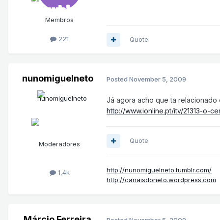
Membros
221
Quote
nunomiguelneto
Posted
November 5, 2009
Já agora acho que ta relacionado 
http://www.ionline.pt/itv/21313-o-c
Quote
Moderadores
http://nunomiguelneto.tumblr.com/
1,4k
http://canaisdoneto.wordpress.com
Márcio Ferreira
Posted
November 5, 2009