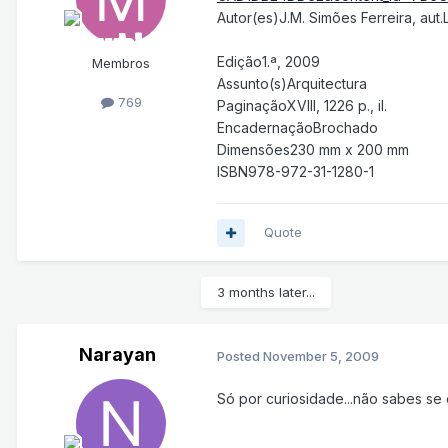
Autor(es)J.M. Simões Ferreira, aut.
Edição1.ª, 2009
Membros
Assunto(s)Arquitectura
769
PaginaçãoXVIII, 1226 p., il.
EncadernaçãoBrochado
Dimensões230 mm x 200 mm
ISBN978-972-31-1280-1
Quote
3 months later...
Narayan
Posted
November 5, 2009
Só por curiosidade...não sabes se 