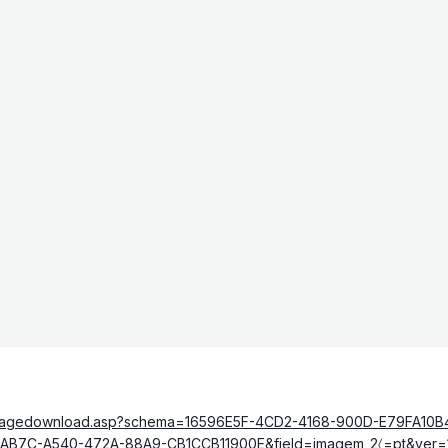
pt/imagedownload.asp?schema=16596E5F-4CD2-4168-900D-E79FA1
AB7C-A540-472A-88A9-CB1CCB11900E&field=imagem_2〈=pt&ver=