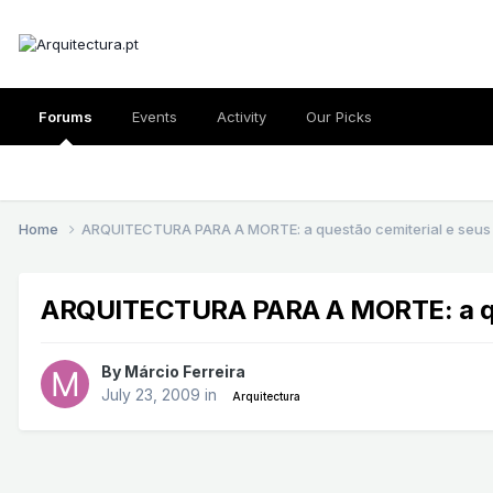
Forums
Events
Activity
Our Picks
Home
ARQUITECTURA PARA A MORTE: a questão cemiterial e seus re
ARQUITECTURA PARA A MORTE: a quest
By
Márcio Ferreira
July 23, 2009
in
Arquitectura