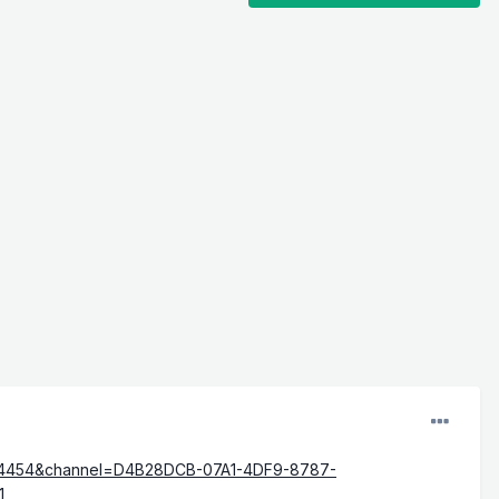
0B4454&channel=D4B28DCB-07A1-4DF9-8787-
1