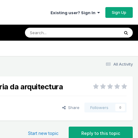
Sign Up
Existing user? Sign In
All Activity
ia da arquitectura
Share
Followers
0
Start new topic
Reply to this topic