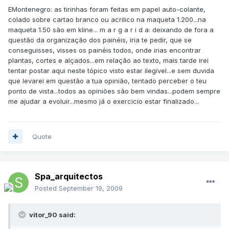
EMontenegro: as tirinhas foram feitas em papel auto-colante,
colado sobre cartao branco ou acrilico na maqueta 1.200...na
maqueta 1.50 são em kline... m a r g a r i d a: deixando de fora a
questão da organização dos painéis, iria te pedir, que se
conseguisses, visses os painéis todos, onde irias encontrar
plantas, cortes e alçados...em relação ao texto, mais tarde irei
tentar postar aqui neste tópico visto estar ilegível...e sem duvida
que levarei em questão a tua opinião, tentado perceber o teu
ponto de vista...todos as opiniões são bem vindas...podem sempre
me ajudar a evoluir...mesmo já o exercicio estar finalizado...
Quote
Spa_arquitectos
Posted
September 19, 2009
vitor_90 said: