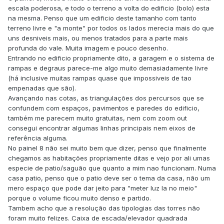
escala poderosa, e todo o terreno a volta do edificio (bolo) esta
na mesma. Penso que um edificio deste tamanho com tanto
terreno livre e "a monte" por todos os lados merecia mais do que
uns desniveis mais, ou menos tratados para a parte mais
profunda do vale. Muita imagem e pouco desenho.
Entrando no edificio propriamente dito, a garagem e o sistema de
rampas e degraus parece-me algo muito demasiadamente livre
(há inclusive muitas rampas quase que impossiveis de tao
empenadas que são).
Avançando nas cotas, as triangulações dos percursos que se
confundem com espaços, pavimentos e paredes do edificio,
também me parecem muito gratuitas, nem com zoom out
consegui encontrar algumas linhas principais nem eixos de
referência alguma.
No painel 8 não sei muito bem que dizer, penso que finalmente
chegamos as habitações propriamente ditas e vejo por ali umas
especie de patio/saguão que quanto a mim nao funcionam. Numa
casa patio, penso que o patio deve ser o tema da casa, não um
mero espaço que pode dar jeito para "meter luz la no meio"
porque o volume ficou muito denso e partido.
Tambem acho que a resolução das tipologias das torres não
foram muito felizes. Caixa de escada/elevador quadrada