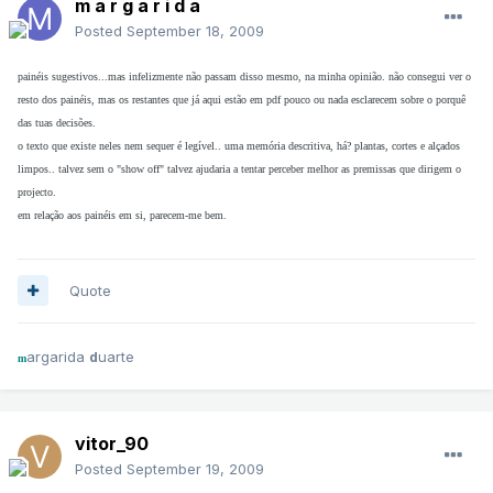
m a r g a r i d a
Posted
September 18, 2009
painéis sugestivos...mas infelizmente não passam disso mesmo, na minha opinião. não consegui ver o
resto dos painéis, mas os restantes que já aqui estão em pdf pouco ou nada esclarecem sobre o porquê
das tuas decisões.
o texto que existe neles nem sequer é legível.. uma memória descritiva, há? plantas, cortes e alçados
limpos.. talvez sem o "show off" talvez ajudaria a tentar perceber melhor as premissas que dirigem o
projecto.
em relação aos painéis em si, parecem-me bem.
Quote
argarida
uarte
d
m
vitor_90
Posted
September 19, 2009