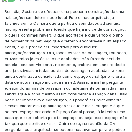
Bom dia, Gostava de efectuar uma pequena construção de uma
habitação num determinado local. Eu e o meu arquitecto já
falámos com a Câmara que à partida e sem dados adicionais,
não apresenta problemas (desde que haja índice de construção,
o que já confirmei haver). O que acontece é que vendo o plano
de pormenor na net, vejo que o terreno encontra-se num espaço
canal, o que parece ser impeditivo para qualquer
alteração/construção. Ora, todas as vias de passagem, rotundas,
cruzamentos já estão feitos e acabados, não fazendo sentido
aquela zona ser via canal, no entanto, embora em Janeiro deste
ano já estivessem todas as vias de passagem acabadas, a zona
ainda continuava considerada como espaço canal (janeiro era a
data de actualização indicada na net). Assim, a minha pergunta
é, estando as vias de passagem completamente terminadas, mas
sendo aquela zona mesmo assim considerada espaço canal, isso
pode ser impeditivo à construção, ou poderá ser relativamente
simples alterar essa qualificação? O que é mais intrigante é que
no meu espaço por onde o Espaço Canal passa, já lá tenho uma
casa que está coberta pelo tal espaço, ou seja, esse espaço não
faz qualquer sentido existir... Outra coisa, na reunião da CM
perguntamos à arquitecta se poderíamos avançar para o pedido