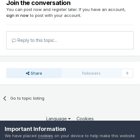
Join the conversation
You can post now and register later. If you have an account,
sign in now
to post with your account.
Reply to this topic...
Share
Followers
0
Go to topic listing
Language
Cookies
Copyright 2025 por QCOM. Todos os direitos reservados.
Important Information
Powered by Invision Community
We have placed
cookies
on your device to help make this website