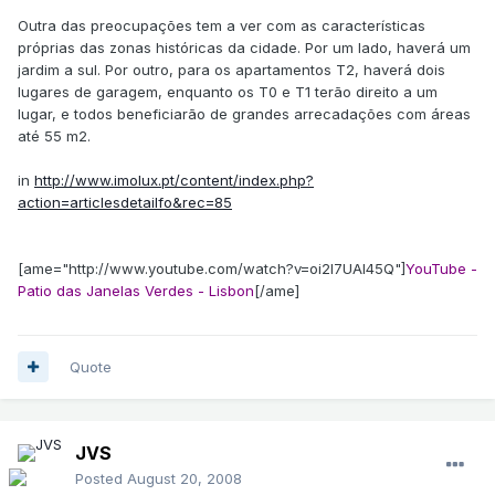
Outra das preocupações tem a ver com as características
próprias das zonas históricas da cidade. Por um lado, haverá um
jardim a sul. Por outro, para os apartamentos T2, haverá dois
lugares de garagem, enquanto os T0 e T1 terão direito a um
lugar, e todos beneficiarão de grandes arrecadações com áreas
até 55 m2.
in
http://www.imolux.pt/content/index.php?
action=articlesdetailfo&rec=85
[ame="http://www.youtube.com/watch?v=oi2I7UAI45Q"]
YouTube -
Patio das Janelas Verdes - Lisbon
[/ame]
Quote
JVS
Posted
August 20, 2008