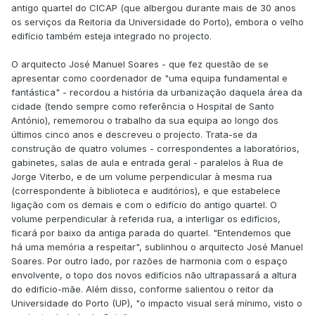
antigo quartel do CICAP (que albergou durante mais de 30 anos
os serviços da Reitoria da Universidade do Porto), embora o velho
edifício também esteja integrado no projecto.
O arquitecto José Manuel Soares - que fez questão de se
apresentar como coordenador de "uma equipa fundamental e
fantástica" - recordou a história da urbanização daquela área da
cidade (tendo sempre como referência o Hospital de Santo
António), rememorou o trabalho da sua equipa ao longo dos
últimos cinco anos e descreveu o projecto. Trata-se da
construção de quatro volumes - correspondentes a laboratórios,
gabinetes, salas de aula e entrada geral - paralelos à Rua de
Jorge Viterbo, e de um volume perpendicular à mesma rua
(correspondente à biblioteca e auditórios), e que estabelece
ligação com os demais e com o edifício do antigo quartel. O
volume perpendicular à referida rua, a interligar os edifícios,
ficará por baixo da antiga parada do quartel. "Entendemos que
há uma memória a respeitar", sublinhou o arquitecto José Manuel
Soares. Por outro lado, por razões de harmonia com o espaço
envolvente, o topo dos novos edifícios não ultrapassará a altura
do edifício-mãe. Além disso, conforme salientou o reitor da
Universidade do Porto (UP), "o impacto visual será mínimo, visto o