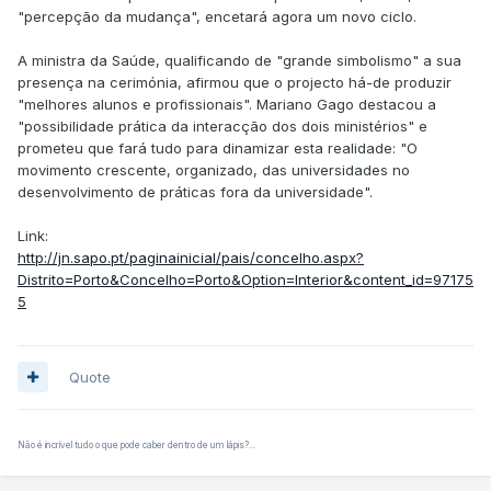
"percepção da mudança", encetará agora um novo ciclo.
A ministra da Saúde, qualificando de "grande simbolismo" a sua
presença na cerimónia, afirmou que o projecto há-de produzir
"melhores alunos e profissionais". Mariano Gago destacou a
"possibilidade prática da interacção dos dois ministérios" e
prometeu que fará tudo para dinamizar esta realidade: "O
movimento crescente, organizado, das universidades no
desenvolvimento de práticas fora da universidade".
Link:
http://jn.sapo.pt/paginainicial/pais/concelho.aspx?
Distrito=Porto&Concelho=Porto&Option=Interior&content_id=97175
5
Quote
Não é incrível tudo o que pode caber dentro de um lápis?...