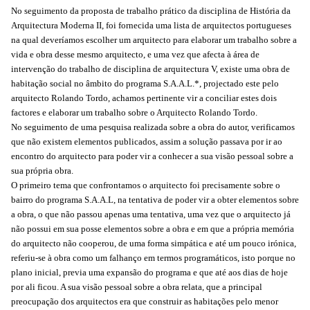
No seguimento da proposta de trabalho prático da disciplina de História da
Arquitectura Moderna II, foi fornecida uma lista de arquitectos portugueses
na qual deveríamos escolher um arquitecto para elaborar um trabalho sobre a
vida e obra desse mesmo arquitecto, e uma vez que afecta à área de
intervenção do trabalho de disciplina de arquitectura V, existe uma obra de
habitação social no âmbito do programa S.A.A.L.*, projectado este pelo
arquitecto Rolando Tordo, achamos pertinente vir a conciliar estes dois
factores e elaborar um trabalho sobre o Arquitecto Rolando Tordo.
No seguimento de uma pesquisa realizada sobre a obra do autor, verificamos
que não existem elementos publicados, assim a solução passava por ir ao
encontro do arquitecto para poder vir a conhecer a sua visão pessoal sobre a
sua própria obra.
O primeiro tema que confrontamos o arquitecto foi precisamente sobre o
bairro do programa S.A.A.L, na tentativa de poder vir a obter elementos sobre
a obra, o que não passou apenas uma tentativa, uma vez que o arquitecto já
não possui em sua posse elementos sobre a obra e em que a própria memória
do arquitecto não cooperou, de uma forma simpática e até um pouco irónica,
referiu-se à obra como um falhanço em termos programáticos, isto porque no
plano inicial, previa uma expansão do programa e que até aos dias de hoje
por ali ficou. A sua visão pessoal sobre a obra relata, que a principal
preocupação dos arquitectos era que construir as habitações pelo menor