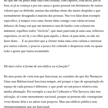
sei que me vai pedir uma casa com colunas, com capiteis, com arcos, por ai
fora, ai já se começa a por em causa o gosto pessoal em detrimento de outros
valores que eu defendo, muitas das minhas obras são muito despidas o que
normalmente desagrada à maioria das pessoas. Vou-vos falar dum exemplo
especifico, à tempos veio uma cliente falar comigo com várias revistas
debaixo do braço em que me mostrava casa de banho com colunas em
mármore, espelhos todos “rócócós”, que mais pareciam já uma casa, telheiros
esquisitos, eu sei lá, e eu olhei para aquilo, e disse cá para mim, eu não sei
fazer disto…. E ao perceber que a cliente tinha uma certa cultura e interesse
por outros valores, e poucos a pouco foi cedendo e desprezou todo ou quase
todo o gosto que trazia acumulado.
Dá mais valor à forma de um edifico ou à função?
Do meu ponto de vista tem que funcionar, ao contrário do que diz Niemeyer.
Uma casa Habitacional funciona sempre, até porque o tipo de apropriação do
espaço de cada pessoa é diferente, o que pode ser um pouco relativa esta
minha afirmação. Por exemplo a casa do Corbusier a Vila Savoyer, não tem
salvação, só como monumento nacional, porque as pessoas não conseguiam
viver dentro dela e eu adoro esse projecto. Mas um edifício público tem
obrigatoriamente que ser funcional.