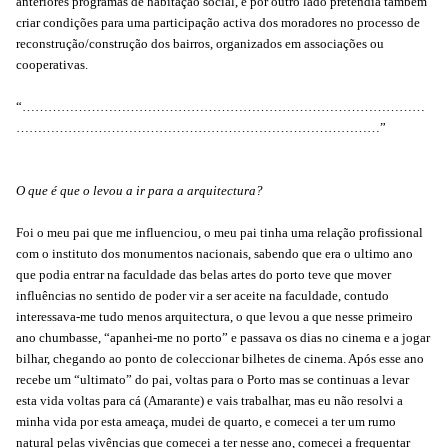
anteriores programas de habitação social, e por outro lado pretendia também
criar condições para uma participação activa dos moradores no processo de
reconstrução/construção dos bairros, organizados em associações ou
cooperativas.
“…………………………………………………………………………………
…………………………………………………………………………”
O que é que o levou a ir para a arquitectura?
Foi o meu pai que me influenciou, o meu pai tinha uma relação profissional
com o instituto dos monumentos nacionais, sabendo que era o ultimo ano
que podia entrar na faculdade das belas artes do porto teve que mover
influências no sentido de poder vir a ser aceite na faculdade, contudo
interessava-me tudo menos arquitectura, o que levou a que nesse primeiro
ano chumbasse, “apanhei-me no porto” e passava os dias no cinema e a jogar
bilhar, chegando ao ponto de coleccionar bilhetes de cinema. Após esse ano
recebe um “ultimato” do pai, voltas para o Porto mas se continuas a levar
esta vida voltas para cá (Amarante) e vais trabalhar, mas eu não resolvi a
minha vida por esta ameaça, mudei de quarto, e comecei a ter um rumo
natural pelas vivências que comecei a ter nesse ano, comecei a frequentar