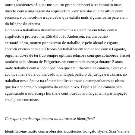
outros ambientes e liguei-me a outro grupo, comecei a ter contacto mais
directo com a linguagem da arquitectura, com revistas que na altura eram
escassas, e comecei-me a aperceber que existia mais alguma coisa para alem
do bilhar e do cinema.
Comecei a trabalhar a desenhar vermelhos e amarelos em telas, com o
arquitecto e professor na ESBAP, João Anderssen, era um patrão
extraordinário, morreu por excesso de trabalho, e pelo álcool e cigarro,
aprendi imenso com ele. Depois fui trabalhar em sociedade com o Gigante,
orgulhando-se de ter tido sempre óptimas relações com que colaborou. Passei
também pela câmara de Felgueiras em contrato de avença durante 2 anos,
onde trabalhei com o João Godinho que era urbanista da câmara, e estava a
acompanhar a obra do mercado municipal, palácio da justiça e a câmara, ao
trabalhar nesta época na câmara implicava estar a acompanhar estas obras
que faziam parte do programa do estado novo. Depois sai da câmara não
aguentando a sobrecarga horária e continuei com o Gigante na participação
em alguns concursos.
Com que tipo de arquitectura ou autores se identifica?
Identifico-me muito com a obra dos arquitectos Gonçalo Byrne, Siza Vieira e