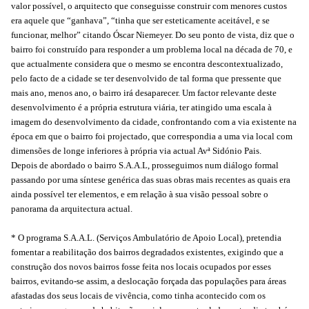
valor possível, o arquitecto que conseguisse construir com menores custos
era aquele que “ganhava”, “tinha que ser esteticamente aceitável, e se
funcionar, melhor” citando Óscar Niemeyer. Do seu ponto de vista, diz que o
bairro foi construído para responder a um problema local na década de 70, e
que actualmente considera que o mesmo se encontra descontextualizado,
pelo facto de a cidade se ter desenvolvido de tal forma que pressente que
mais ano, menos ano, o bairro irá desaparecer. Um factor relevante deste
desenvolvimento é a própria estrutura viária, ter atingido uma escala à
imagem do desenvolvimento da cidade, confrontando com a via existente na
época em que o bairro foi projectado, que correspondia a uma via local com
dimensões de longe inferiores à própria via actual Avª Sidónio Pais.
Depois de abordado o bairro S.A.A.L, prosseguimos num diálogo formal
passando por uma síntese genérica das suas obras mais recentes as quais era
ainda possível ter elementos, e em relação à sua visão pessoal sobre o
panorama da arquitectura actual.
* O programa S.A.A.L. (Serviços Ambulatório de Apoio Local), pretendia
fomentar a reabilitação dos bairros degradados existentes, exigindo que a
construção dos novos bairros fosse feita nos locais ocupados por esses
bairros, evitando-se assim, a deslocação forçada das populações para áreas
afastadas dos seus locais de vivência, como tinha acontecido com os