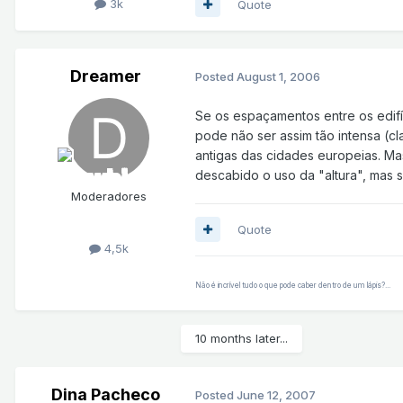
3k
Quote
Dreamer
Posted
August 1, 2006
Se os espaçamentos entre os edifíc
pode não ser assim tão intensa (
antigas das cidades europeias. M
descabido o uso da "altura", mas só 
Moderadores
Quote
4,5k
Não é incrível tudo o que pode caber dentro de um lápis?...
10 months later...
Dina Pacheco
Posted
June 12, 2007