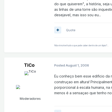
do que quiserem", a história, seja 
as linhas de uma torre são inques
desejavel, mas isso sou eu...
Quote
Não é incrível tudo o que pode caber dentro de um lápis?...
TiCo
Posted
August 1, 2006
Eu conheço bem esse edificio da 
construçao em altura! Principalme
porporcional á escala humana, na 
menos é a sensaçao que tenho nos f
Moderadores