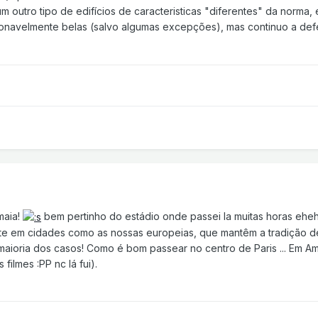
um outro tipo de edifícios de caracteristicas "diferentes" da norma, 
tionavelmente belas (salvo algumas excepções), mas continuo a de
maia!
bem pertinho do estádio onde passei la muitas horas eh
nte em cidades como as nossas europeias, que mantêm a tradição de
maioria dos casos! Como é bom passear no centro de Paris ... Em 
ilmes :PP nc lá fui).