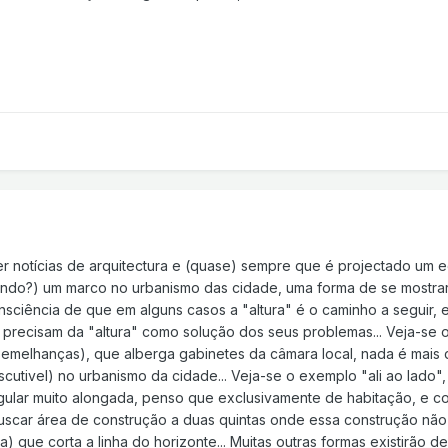
r notícias de arquitectura e (quase) sempre que é projectado um edifí
quando?) um marco no urbanismo das cidade, uma forma de se mostr
sciência de que em alguns casos a "altura" é o caminho a seguir, 
precisam da "altura" como solução dos seus problemas... Veja-se o
emelhanças), que alberga gabinetes da câmara local, nada é mais 
scutivel) no urbanismo da cidade... Veja-se o exemplo "ali ao lado"
ngular muito alongada, penso que exclusivamente de habitação, e co
 buscar área de construção a duas quintas onde essa construção não
a) que corta a linha do horizonte... Muitas outras formas existirão d