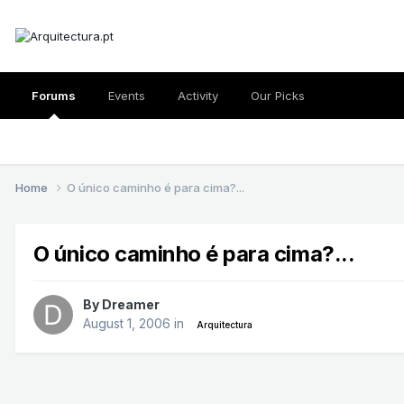
Forums
Events
Activity
Our Picks
Home
O único caminho é para cima?...
O único caminho é para cima?...
By
Dreamer
August 1, 2006
in
Arquitectura