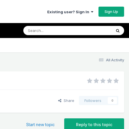
Sign Up
Existing user? Sign In
All Activity
Share
Followers
0
Start new topic
Reply to this topic