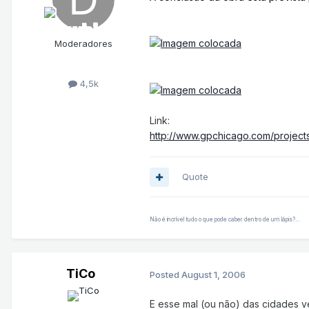
Moderadores
4,5k
Link:
http://www.gpchicago.com/project
Quote
Não é incrível tudo o que pode caber dentro de um lápis?...
TiCo
Posted
August 1, 2006
E esse mal (ou não) das cidades v