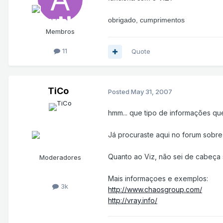
obrigado, cumprimentos
Membros
11
Quote
TiCo
Posted
May 31, 2007
hmm... que tipo de informações qu
Já procuraste aqui no forum sobr
Quanto ao Viz, não sei de cabeça 
Moderadores
Mais informaçoes e exemplos:
3k
http://www.chaosgroup.com/
http://vray.info/