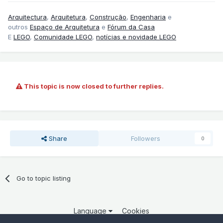
Arquitectura
,
Arquitetura
,
Construção
,
Engenharia
e
outros
Espaço de Arquitetura
e
Fórum da Casa
E
LEGO
,
Comunidade LEGO
,
notícias e novidade LEGO
This topic is now closed to further replies.
Share
Followers
0
Go to topic listing
Language
Cookies
Copyright 2025 por QCOM. Todos os direitos reservados.