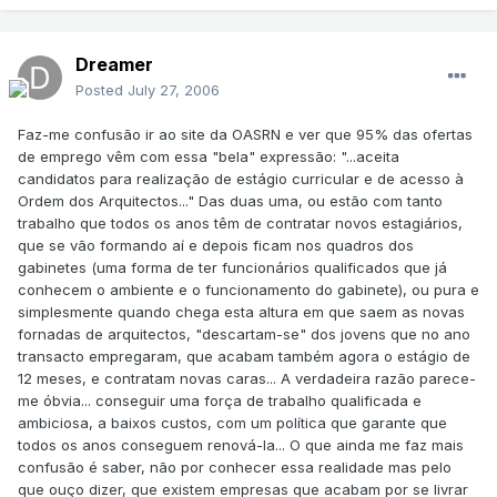
Dreamer
Posted
July 27, 2006
Faz-me confusão ir ao site da OASRN e ver que 95% das ofertas
de emprego vêm com essa "bela" expressão: "...aceita
candidatos para realização de estágio curricular e de acesso à
Ordem dos Arquitectos..." Das duas uma, ou estão com tanto
trabalho que todos os anos têm de contratar novos estagiários,
que se vão formando aí e depois ficam nos quadros dos
gabinetes (uma forma de ter funcionários qualificados que já
conhecem o ambiente e o funcionamento do gabinete), ou pura e
simplesmente quando chega esta altura em que saem as novas
fornadas de arquitectos, "descartam-se" dos jovens que no ano
transacto empregaram, que acabam também agora o estágio de
12 meses, e contratam novas caras... A verdadeira razão parece-
me óbvia... conseguir uma força de trabalho qualificada e
ambiciosa, a baixos custos, com um política que garante que
todos os anos conseguem renová-la... O que ainda me faz mais
confusão é saber, não por conhecer essa realidade mas pelo
que ouço dizer, que existem empresas que acabam por se livrar