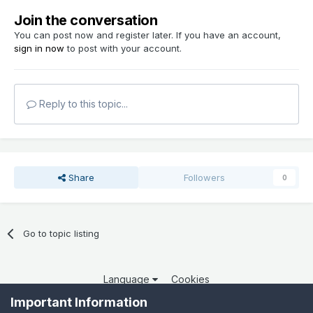
Join the conversation
You can post now and register later. If you have an account,
sign in now
to post with your account.
Reply to this topic...
Share
Followers
0
Go to topic listing
Language
Cookies
Copyright 2025 por QCOM. Todos os direitos reservados.
Important Information
Powered by Invision Community