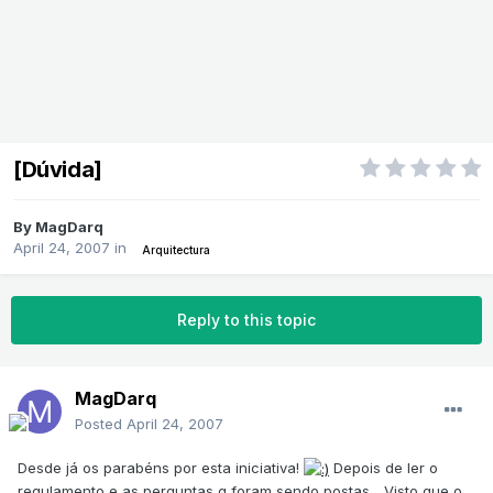
[Dúvida]
By
MagDarq
April 24, 2007
in
Arquitectura
Reply to this topic
MagDarq
Posted
April 24, 2007
Desde já os parabéns por esta iniciativa!
Depois de ler o
regulamento e as perguntas q foram sendo postas... Visto que o