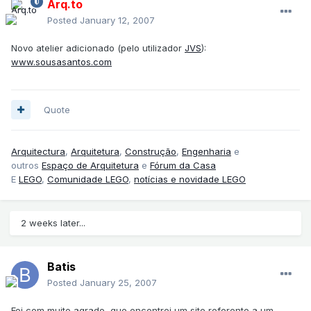
Arq.to
Posted
January 12, 2007
Novo atelier adicionado (pelo utilizador
JVS
):
www.sousasantos.com
Quote
Arquitectura
,
Arquitetura
,
Construção
,
Engenharia
e
outros
Espaço de Arquitetura
e
Fórum da Casa
E
LEGO
,
Comunidade LEGO
,
notícias e novidade LEGO
2 weeks later...
Batis
Posted
January 25, 2007
Foi com muito agrado, que encontrei um site referente a um