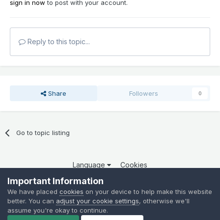
sign in now
to post with your account.
Reply to this topic...
Share
Followers
0
Go to topic listing
Language
Cookies
Copyright 2025 por QCOM. Todos os direitos reservados.
Important Information
Powered by Invision Community
We have placed
cookies
on your device to help make this website
better. You can
adjust your cookie settings
, otherwise we'll
assume you're okay to continue.