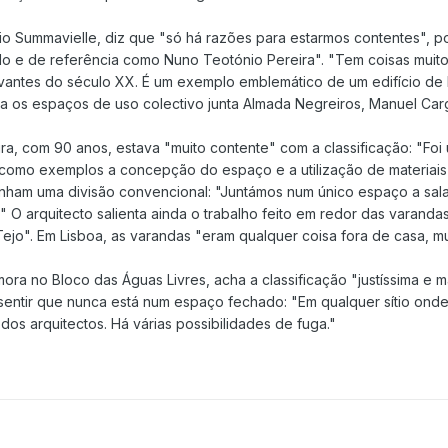
lísio Summavielle, diz que "só há razões para estarmos contentes",
o e de referência como Nuno Teotónio Pereira". "Tem coisas muito i
elevantes do século XX. É um exemplo emblemático de um edifício d
ra os espaços de uso colectivo junta Almada Negreiros, Manuel Car
ira, com 90 anos, estava "muito contente" com a classificação: "Fo
á como exemplos a concepção do espaço e a utilização de materiais
inham uma divisão convencional: "Juntámos num único espaço a sala 
." O arquitecto salienta ainda o trabalho feito em redor das varand
Tejo". Em Lisboa, as varandas "eram qualquer coisa fora de casa, m
ora no Bloco das Águas Livres, acha a classificação "justíssima e ma
 sentir que nunca está num espaço fechado: "Em qualquer sítio onde
os arquitectos. Há várias possibilidades de fuga."