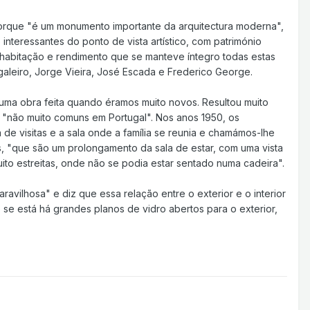
 porque "é um monumento importante da arquitectura moderna",
nteressantes do ponto de vista artístico, com património
e habitação e rendimento que se manteve íntegro todas estas
galeiro, Jorge Vieira, José Escada e Frederico George.
i uma obra feita quando éramos muito novos. Resultou muito
 "não muito comuns em Portugal". Nos anos 1950, os
de visitas e a sala onde a família se reunia e chamámos-lhe
as, "que são um prolongamento da sala de estar, com uma vista
uito estreitas, onde não se podia estar sentado numa cadeira".
ravilhosa" e diz que essa relação entre o exterior e o interior
 se está há grandes planos de vidro abertos para o exterior,