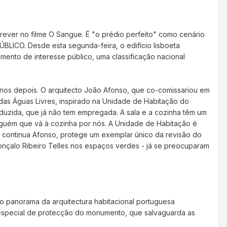
ever no filme O Sangue. É "o prédio perfeito" como cenário
ÚBLICO. Desde esta segunda-feira, o edifício lisboeta
nto de interesse público, uma classificação nacional
anos depois. O arquitecto João Afonso, que co-comissariou em
das Águas Livres, inspirado na Unidade de Habitação do
reduzida, que já não tem empregada. A sala e a cozinha têm um
guém que vá à cozinha por nós. A Unidade de Habitação é
 continua Afonso, protege um exemplar único da revisão do
onçalo Ribeiro Telles nos espaços verdes - já se preocuparam
no panorama da arquitectura habitacional portuguesa
especial de protecção do monumento, que salvaguarda as