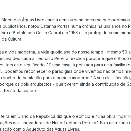
o Bloco das Águas Livres numa cena urbana nocturna que podemos r
publicitários, notou Catarina Portas numa crónica há uns anos no P
ira e Bartolomeu Costa Cabral em 1953 está protegido como monume
 da Cultura.
iza a vida moderna, a vida quotidiana do nosso tempo - mesmo 50 
ectiva dedicada a Teotónio Pereira, explica porque é que o Bloco 
er, tem este significado: "É uma casa já pensada para uma família 
 Ali podemos reconhecer o paradigma onde vivemos: não temos nin
u sonho de habitação para o homem moderno." A sua classificação,
rque os dois arquitectos - que tiveram ainda a contribuição de G
arteirão da cidade.
feira em Diário da República diz que o edifício é "uma obra ímpar 
ações mais inovadoras de Nuno Teotónio Pereira". Fixa uma zona 
 relação com o Aqueduto das Águas Livres.