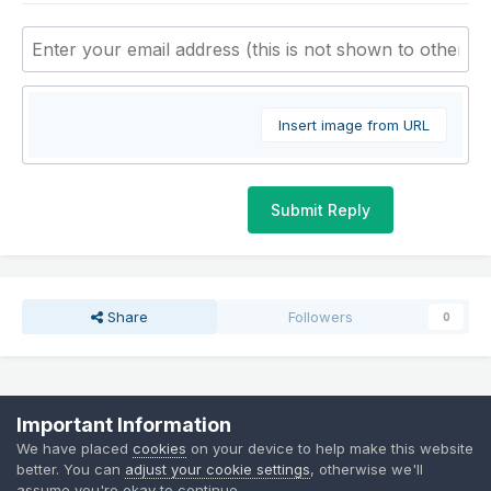
Insert image from URL
Submit Reply
Share
Followers
0
Go to topic listing
Important Information
We have placed
cookies
on your device to help make this website
better. You can
adjust your cookie settings
, otherwise we'll
Language
Cookies
assume you're okay to continue.