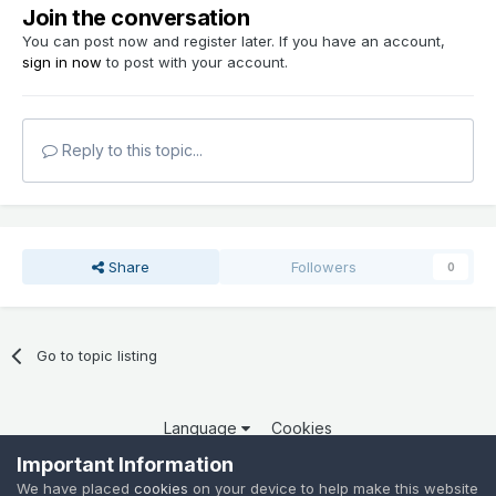
Join the conversation
You can post now and register later. If you have an account,
sign in now
to post with your account.
Reply to this topic...
Share
Followers
0
Go to topic listing
Language
Cookies
Copyright 2025 por QCOM. Todos os direitos reservados.
Important Information
Powered by Invision Community
We have placed
cookies
on your device to help make this website