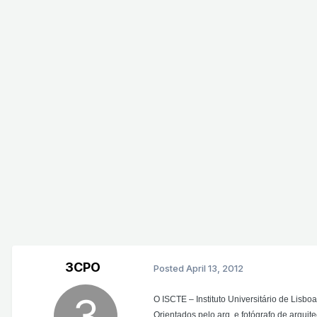
3CPO
Posted
April 13, 2012
O ISCTE – Instituto Universitário de Lisbo
Orientados pelo arq. e fotógrafo de arqui