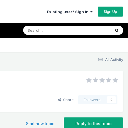
Sign Up
Existing user? Sign In
All Activity
Share
Followers
0
Start new topic
Reply to this topic