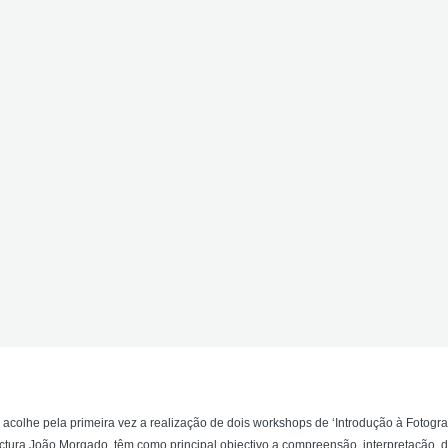
a acolhe pela primeira vez a realização de dois workshops de ‘Introdução à Fotograf
tectura João Morgado, têm como principal objectivo a compreensão, interpretação, 