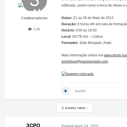
edificado, assim como a troca de ideias e 
Colaboradores
Datas:
21 ou 26 de Maio de 2012
Duração:
8 horas (4h em sala de formação
3,8k
Horário:
9:00 às 18:00
Local:
ISCTE-IUL – Lisboa
Formador:
João Morgado, Arqto.
Mais informação online em
www.photo.jo
workshop@joaomorgado.com
Quote
2 weeks later...
3CPO
Posted
April 24, 2012