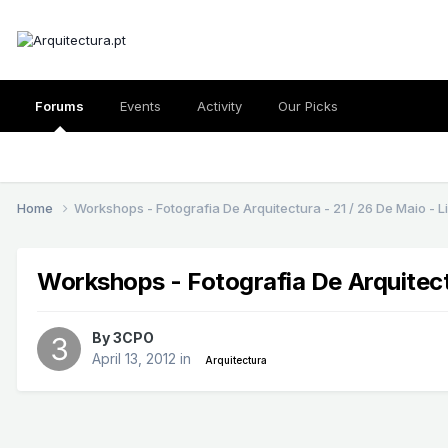
Forums
Events
Activity
Our Picks
Home
Workshops - Fotografia De Arquitectura - 21 / 26 De Maio - L
Workshops - Fotografia De Arquitect
By
3CPO
April 13, 2012
in
Arquitectura