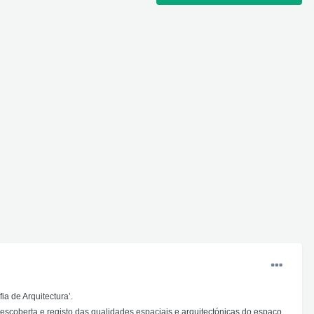
ia de Arquitectura’.
descoberta e registo das qualidades espaciais e arquitectónicas do espaço