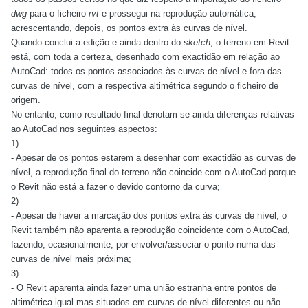
dwg
para o ficheiro
rvt
e prossegui na reprodução automática,
acrescentando, depois, os pontos extra às curvas de nível.
Quando conclui a edição e ainda dentro do
sketch
, o terreno em Revit
está, com toda a certeza, desenhado com exactidão em relação ao
AutoCad: todos os pontos associados às curvas de nível e fora das
curvas de nível, com a respectiva altimétrica segundo o ficheiro de
origem.
No entanto, como resultado final denotam-se ainda diferenças relativas
ao AutoCad nos seguintes aspectos:
1)
- Apesar de os pontos estarem a desenhar com exactidão as curvas de
nível, a reprodução final do terreno não coincide com o AutoCad porque
o Revit não está a fazer o devido contorno da curva;
2)
- Apesar de haver a marcação dos pontos extra às curvas de nível, o
Revit também não aparenta a reprodução coincidente com o AutoCad,
fazendo, ocasionalmente, por envolver/associar o ponto numa das
curvas de nível mais próxima;
3)
- O Revit aparenta ainda fazer uma união estranha entre pontos de
altimétrica igual mas situados em curvas de nível diferentes ou não –