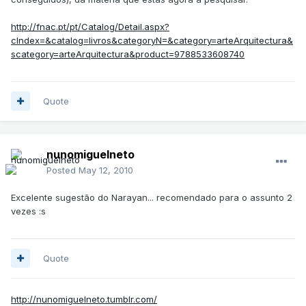
http://fnac.pt/pt/Catalog/Detail.aspx?
cIndex=&catalog=livros&categoryN=&category=arteArquitectura&
scategory=arteArquitectura&product=9788533608740
Quote
nunomiguelneto
Posted
May 12, 2010
Excelente sugestão do Narayan... recomendado para o assunto 2
vezes :s
Quote
http://nunomiguelneto.tumblr.com/