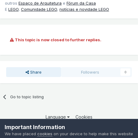
outros
Espaço de Arquitetura
e
Fórum da Casa
E
LEGO
,
Comunidade LEGO
,
notícias e novidade LEGO
This topic is now closed to further replies.
Share
Followers
0
Go to topic listing
Language
Cookies
Copyright 2025 por QCOM. Todos os direitos reservados.
Important Information
Powered by Invision Community
We have placed
cookies
on your device to help make this website