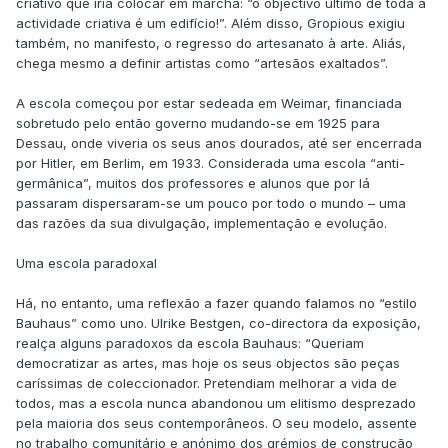
criativo que iria colocar em marcha: “o objectivo último de toda a
actividade criativa é um edifício!”. Além disso, Gropious exigiu
também, no manifesto, o regresso do artesanato à arte. Aliás,
chega mesmo a definir artistas como “artesãos exaltados”.
A escola começou por estar sedeada em Weimar, financiada
sobretudo pelo então governo mudando-se em 1925 para
Dessau, onde viveria os seus anos dourados, até ser encerrada
por Hitler, em Berlim, em 1933. Considerada uma escola “anti-
germânica”, muitos dos professores e alunos que por lá
passaram dispersaram-se um pouco por todo o mundo – uma
das razões da sua divulgação, implementação e evolução.
Uma escola paradoxal
Há, no entanto, uma reflexão a fazer quando falamos no “estilo
Bauhaus” como uno. Ulrike Bestgen, co-directora da exposição,
realça alguns paradoxos da escola Bauhaus: “Queriam
democratizar as artes, mas hoje os seus objectos são peças
caríssimas de coleccionador. Pretendiam melhorar a vida de
todos, mas a escola nunca abandonou um elitismo desprezado
pela maioria dos seus contemporâneos. O seu modelo, assente
no trabalho comunitário e anónimo dos grémios de construção