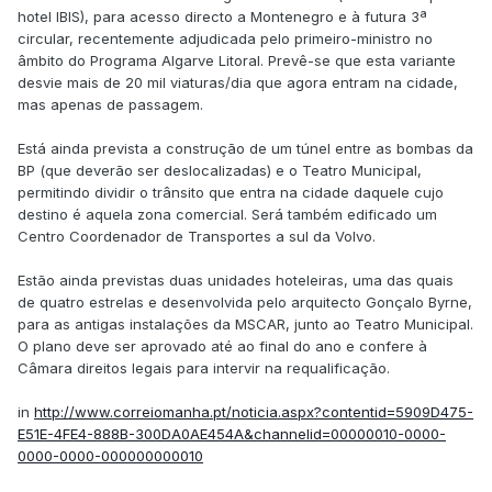
hotel IBIS), para acesso directo a Montenegro e à futura 3ª
circular, recentemente adjudicada pelo primeiro-ministro no
âmbito do Programa Algarve Litoral. Prevê-se que esta variante
desvie mais de 20 mil viaturas/dia que agora entram na cidade,
mas apenas de passagem.
Está ainda prevista a construção de um túnel entre as bombas da
BP (que deverão ser deslocalizadas) e o Teatro Municipal,
permitindo dividir o trânsito que entra na cidade daquele cujo
destino é aquela zona comercial. Será também edificado um
Centro Coordenador de Transportes a sul da Volvo.
Estão ainda previstas duas unidades hoteleiras, uma das quais
de quatro estrelas e desenvolvida pelo arquitecto Gonçalo Byrne,
para as antigas instalações da MSCAR, junto ao Teatro Municipal.
O plano deve ser aprovado até ao final do ano e confere à
Câmara direitos legais para intervir na requalificação.
in
http://www.correiomanha.pt/noticia.aspx?contentid=5909D475-
E51E-4FE4-888B-300DA0AE454A&channelid=00000010-0000-
0000-0000-000000000010