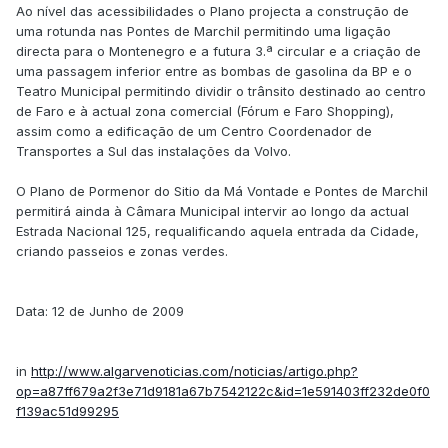
Ao nível das acessibilidades o Plano projecta a construção de
uma rotunda nas Pontes de Marchil permitindo uma ligação
directa para o Montenegro e a futura 3.ª circular e a criação de
uma passagem inferior entre as bombas de gasolina da BP e o
Teatro Municipal permitindo dividir o trânsito destinado ao centro
de Faro e à actual zona comercial (Fórum e Faro Shopping),
assim como a edificação de um Centro Coordenador de
Transportes a Sul das instalações da Volvo.
O Plano de Pormenor do Sitio da Má Vontade e Pontes de Marchil
permitirá ainda à Câmara Municipal intervir ao longo da actual
Estrada Nacional 125, requalificando aquela entrada da Cidade,
criando passeios e zonas verdes.
Data: 12 de Junho de 2009
in
http://www.algarvenoticias.com/noticias/artigo.php?
op=a87ff679a2f3e71d9181a67b7542122c&id=1e591403ff232de0f0
f139ac51d99295